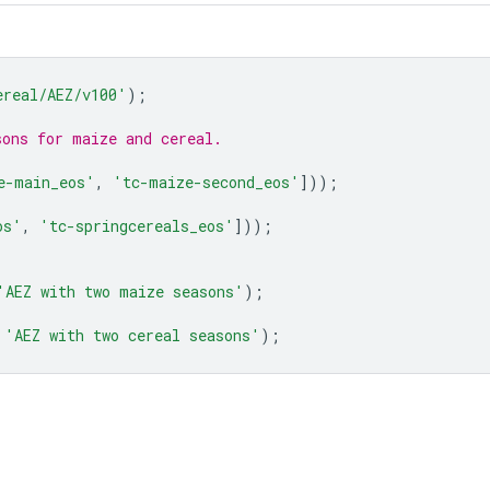
ereal/AEZ/v100'
);
sons for maize and cereal.
e-main_eos'
,
'tc-maize-second_eos'
]));
os'
,
'tc-springcereals_eos'
]));
'AEZ with two maize seasons'
);
'AEZ with two cereal seasons'
);