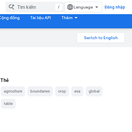
/
Đăng nhập
Cộng đồng
Tài liệu API
Thêm
Thẻ
agriculture
boundaries
crop
esa
global
table