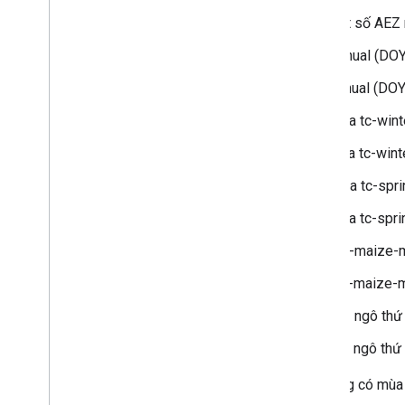
aez_groupid: mã nhóm kết hợp một số AEZ ri
tc-annual_sos: SOS của mùa tc-annual (DOY
tc-annual_eos: EOS của mùa tc-annual (DOY
tc-wintercereals_sos: SOS của mùa tc-wint
tc-wintercereals_eos: EOS của mùa tc-wint
tc-springcereals_sos: SOS của mùa tc-spri
tc-springcereals_eos: EOS của mùa tc-spri
tc-maize-main_sos: SOS của vụ tc-maize-
tc-maize-main_eos: EOS của vụ tc-maize-
tc-maize-second_sos: SOS của vụ ngô thứ 
tc-maize-second_eos: EOS của vụ ngô thứ 
Giá trị SOS và EOS bị thiếu cho biết không có mù