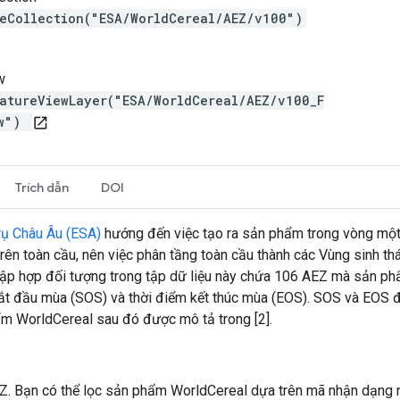
reCollection("ESA/WorldCereal/AEZ/v100")
w
atureViewLayer("ESA/WorldCereal/AEZ/v100_F
ew")
open_in_new
Trích dẫn
DOI
rụ Châu Âu (ESA)
hướng đến việc tạo ra sản phẩm trong vòng một t
 trên toàn cầu, nên việc phân tầng toàn cầu thành các Vùng sinh t
]. Tập hợp đối tượng trong tập dữ liệu này chứa 106 AEZ mà sản p
bắt đầu mùa (SOS) và thời điểm kết thúc mùa (EOS). SOS và EOS đ
ẩm WorldCereal sau đó được mô tả trong [2].
Z. Bạn có thể lọc sản phẩm WorldCereal dựa trên mã nhận dạng 