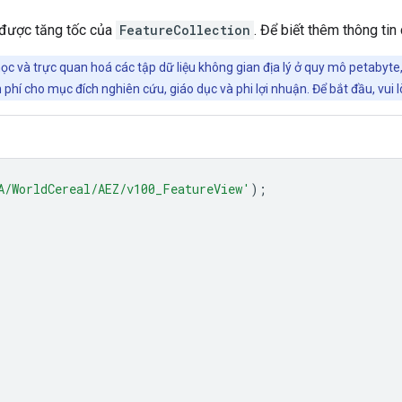
 được tăng tốc của
FeatureCollection
. Để biết thêm thông tin 
ọc và trực quan hoá các tập dữ liệu không gian địa lý ở quy mô petabyte
phí cho mục đích nghiên cứu, giáo dục và phi lợi nhuận. Để bắt đầu, vui 
A/WorldCereal/AEZ/v100_FeatureView'
);