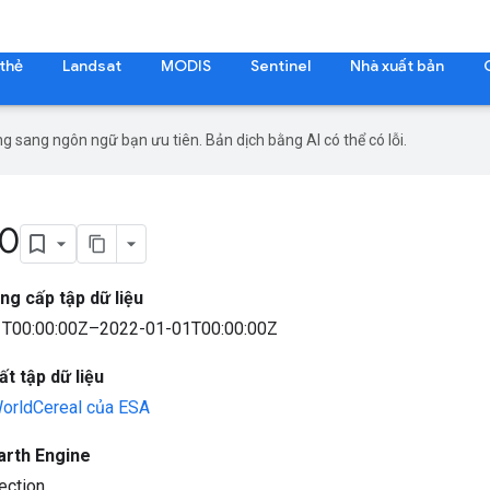
 thẻ
Landsat
MODIS
Sentinel
Nhà xuất bản
g sang ngôn ngữ bạn ưu tiên. Bản dịch bằng AI có thể có lỗi.
00
ng cấp tập dữ liệu
T00:00:00Z–2022-01-01T00:00:00Z
t tập dữ liệu
WorldCereal của ESA
arth Engine
ection