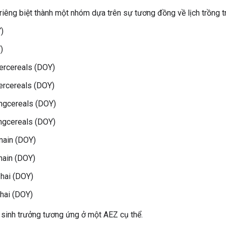
êng biệt thành một nhóm dựa trên sự tương đồng về lịch trồng tr
)
)
ercereals (DOY)
ercereals (DOY)
ngcereals (DOY)
ngcereals (DOY)
main (DOY)
main (DOY)
hai (DOY)
hai (DOY)
a sinh trưởng tương ứng ở một AEZ cụ thể.