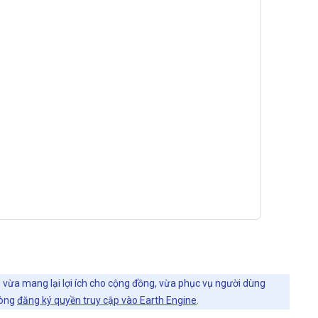
, vừa mang lại lợi ích cho cộng đồng, vừa phục vụ người dùng
lòng
đăng ký quyền truy cập vào Earth Engine
.