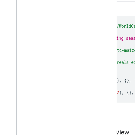
Trình soạn thảo mã (JavaScript)
var
aez
=
ee
.
FeatureCollection
(
'ESA/WorldC
// Find the AEZs with multiple growing sea
var
twoMaizeAez
=
aez
.
filter
(
ee
.
Filter
.
notNull
([
'tc-maiz
var
twoCerealAez
=
aez
.
filter
(
ee
.
Filter
.
notNull
([
'tc-wintercereals_e
Map
.
addLayer
(
twoMaizeAez
.
draw
(
'ff0000'
,
1
,
2
),
{},
Map
.
addLayer
(
twoCerealAez
.
draw
(
'0000ff'
,
1
,
2
),
{},
Mở trong Trình soạn thảo mã
Trực quan hoá dưới dạng FeatureView