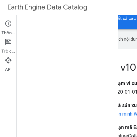
Earth Engine Data Catalog
Trang chủ
Danh mục
Tất cả tập dữ liệu
Tất cả các
Thông tin
Google sử dụng công nghệ AI để dịch nội dun
Trò chuyện
ESA World
Cereal AEZ v1
API
Phạm vi cu
2020-01-01
Nhà sản xuấ
Liên minh 
Đoạn mã E
FeatureColl