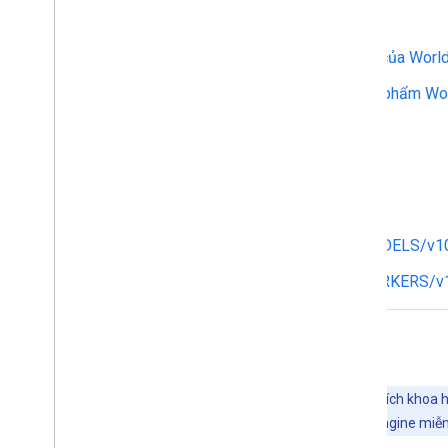
Tài liệu tham khảo:
[1]
Tài liệu về tính thời vụ toàn cầu của Worl
[2]
Tài liệu về phương pháp và sản phẩm Wo
Tập dữ liệu WorldCereal:
Phiên bản 100 cho năm 2021
ESA/WorldCereal/AEZ/v100
ESA/WorldCereal/2021/MODELS/v1
ESA/WorldCereal/2021/MARKERS/v
Khám phá bằng Earth Engine
Quan trọng:
Earth Engine là một nền tảng để phân tích khoa h
doanh nghiệp và chính phủ. Bạn có thể sử dụng Earth Engine miễn 