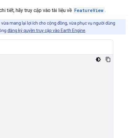
chi tiết, hãy truy cập vào tài liệu về
FeatureView
.
, vừa mang lại lợi ích cho cộng đồng, vừa phục vụ người dùng
lòng
đăng ký quyền truy cập vào Earth Engine
.