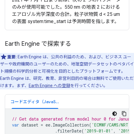
のみが使用可能でした。550 nm の地表 2 における
エアロゾル光学深度の合計。粒子状物質 d < 25 um
の表面 system:time_start は予測時間を指します。
Earth Engine で探索する
重要:
Earth Engine は、公共の利益のため、および、ビジネス ユー
ザーや政府機関のユーザーのための、地理空間データセットのペタバイ
ト規模の科学的分析と可視化を目的としたプラットフォームです。
Earth Engine は、研究、教育、非営利目的の場合は無料でご使用いただ
けます。まず、
Earth Engine への登録
を行ってください。
コードエディタ（JavaScript）
// Get data generated from model hour 0 for Januar
var
dataset
=
ee
.
ImageCollection
(
'ECMWF/CAMS/NRT'
)
.
filterDate
(
'2019-01-01'
,
'2019-