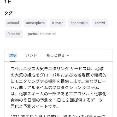
1 日
タグ
aerosol
atmosphere
climate
copernicus
ecmwf
forecast
particulate-matter
説明
バンド
もっと見る
コペルニクス大気モニタリング サービスは、地球
の大気の組成をグローバルおよび地域規模で継続的
にモニタリングする機能を提供します。主なグロー
バル準リアルタイムのプロダクション システム
は、化学スキームの一部であるエアロゾルと化学化
合物の 5 日間の予測を 1 日に 2 回提供するデータ
同化と予測スイートです。
2021 年 7 月 1 日より前は、次の 2 つのパラメータ