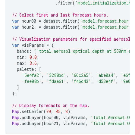
.
filter
(
'model_initialization_ho
// Select first and last forecast hours.
var
hour00
=
dataset
.
filter
(
'model_forecast_hour =
var
hour21
=
dataset
.
filter
(
'model_forecast_hour =
// Visualization parameters for specified aerosol 
var
visParams
=
{
bands
:
[
'total_aerosol_optical_depth_at_550nm_su
min
:
0.0
,
max
:
3.6
,
palette
:
[
'5e4fa2'
,
'3288bd'
,
'66c2a5'
,
'abe0a4'
,
'e6f5
'fee08b'
,
'fdae61'
,
'f46d43'
,
'd53e4f'
,
'9e01
]
};
// Display forecasts on the map.
Map
.
setCenter
(
70
,
45
,
3
);
Map
.
addLayer
(
hour00
,
visParams
,
'Total Aerosal Opt
Map
.
addLayer
(
hour21
,
visParams
,
'Total Aerosal Opt