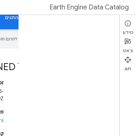
Earth Engine Data Catalog
דף הבית
קטגוריות
כל מערכי הנתונים
כל התגים
מידע
‫Google משתמשת בטכנולוגיית AI כדי לתרגם תוכן לשפה המועדפת עליך. בתרגומים כאלו עשויות להיות שגיאות.
צ'אט
NED Topographic Diversity
API
זמ
5-
0Z
מפ
rs
קטע 