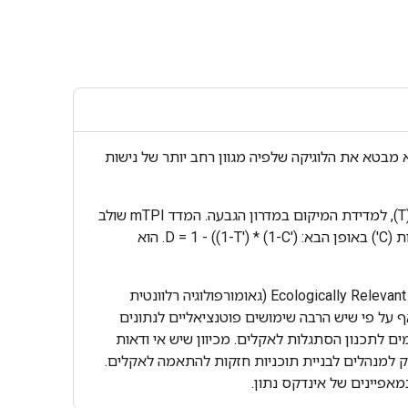
ם. הוא מבטא את הלוגיקה שלפיה מגוון רחב יותר של נישות
כדי לחשב את D, נעשה שימוש במדד mTPI (מדד מיקום טופוגרפי רב-קנה מידה), שהוא גורם דומיננטי לשליטה בלחות הקרקע (T), למדידת המיקום במדרון הגבעה. המדד mTPI שולב
עם טרנספורמציית שורש ריבועי עבור mTPI>0 (T') ועם סטיית התקן של מדד עומס החום הרציף (CHILI), שחושב בכמה סולמות (C') באופן הבא: D = 1 - ((1-T') * (1-C'). הוא
מערכי הנתונים, צורות הנוף והפיזיוגרפיה של Conservation Science Partners (שותפי מדעי השימור, CSP) Ecologically Relevant Geomorphology (גאומורפולוגיה רלוונטית
 שטח). אף על פי שיש הרבה שימושים פוטנציאליים לנתונים
ים לתכנון הסתגלות לאקלים. מכיוון שיש אי ודאות
זק למנהלים לבניית תוכניות חזקות להתאמה לאקלים.
אפיינים של אינדקס נתון.