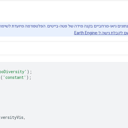
קבלת גישה ל-Earth Engine
.
poDiversity'
);
t
(
'constant'
);
iversityVis
,