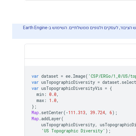
‫Earth Engine היא פלטפורמה לניתוח מדעי וויזואליזציה של נתונים גיאו-מרחביים בקנה מידה של פטה-בייטים. הפלטפורמה מיועדת לשימוש הציבור, לעסקים ולגופים ממשלתיים. השימוש ב-Earth Engine
var
dataset
=
ee
.
Image
(
'CSP/ERGo/1_0/US/to
var
usTopographicDiversity
=
dataset
.
selec
var
usTopographicDiversityVis
=
{
min
:
0.0
,
max
:
1.0
,
};
Map
.
setCenter
(
-
111.313
,
39.724
,
6
);
Map
.
addLayer
(
usTopographicDiversity
,
usTopographicD
'US Topographic Diversity'
);