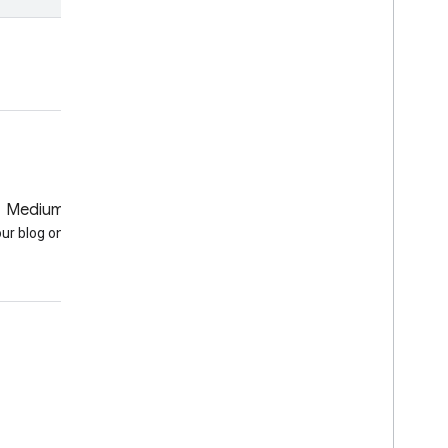
פתיחה ב-Code Editor
Medium
GitHub
our blog on Medium
Earth Engine on GitHub
עניין
Google Developer Program
Google Developer Groups
Google Developer Experts