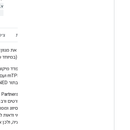
iv
)
תיאור
תחום תדרים
תנאים והגבלות
ציט
מגוון טופוגרפי (D) הוא משתנה חלופי שמ
טופו-אקלימיות צריך לתמוך במגוון רחב יותר (במיוחד
מבוסס על NED DEM של USGS (זמין ב-EE בתור USGS/NED).
מבחינה אקולוגית, ERGo) מכילים נת
האלה, המטרה המקורית שלהם הייתה לפתח סיווג ומפה רל
רבה לגבי תנאי האקלים העתידיים, ועוד יותר אי ודאות
הכמות של התכונות האלה בנוף תלויה ברזולוציה, ולכן