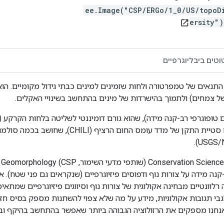
ee.Image("CSP/ERGo/1_0/US/topoD
ersity"
open_in_new
וטים ביבליוגרפיים
ייצג את מגוון התנאים של טמפרטורה ולחות שזמינים למינים כבתי גידול מקומיי
 של צמחים) ולתמוך בהישרדות של מינים בהתחשב בשינויי האקלים.
ונים מפורטים ורב-קנה מידה על צורות נוף ודפוסים פיזיוגרפיים (שנקראים גם פני
וונטיים מבחינה אקולוגית של צורות נוף וסיווגים פיזיוגרפיים שמתאימ
 לגבי תגובות אקולוגיות, מידע על מה שלא צפוי להשתנות מספק בסיס ח
 אנחנו מספקים את הרזולוציה הגבוהה ביותר שאפשר בהתחשב בהיקף ובמ