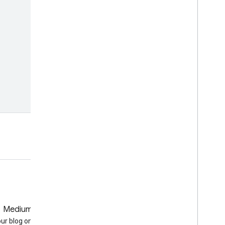
باز کردن در ویرایشگر کد
Medium
GitHub
our blog on Medium
Earth Engine on GitHub