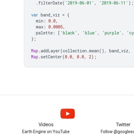
.
filterDate
(
'2019-06-01'
,
'2019-06-11'
);
var
band_viz
=
{
min
:
0.0
,
max
:
0.0005
,
palette
:
[
'black'
,
'blue'
,
'purple'
,
'cy
};
Map
.
addLayer
(
collection
.
mean
(),
band_viz
,
Map
.
setCenter
(
0.0
,
0.0
,
2
);
Videos
Twitter
Earth Engine on YouTube
Follow @googleea