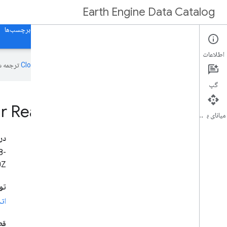
Earth Engine Data Catalog
صفحه اصلی
دسته بندی ها
همه مجموعه داده ها
همه برچسب‌ها
اطلاعات
این صفحه به‌وسیله
ترجمه ش
گپ
r Real-Time Sulfur Dioxide
میانای برنامه‌سازی کاربردی
در
8-
Z‎
تو
ات
قط