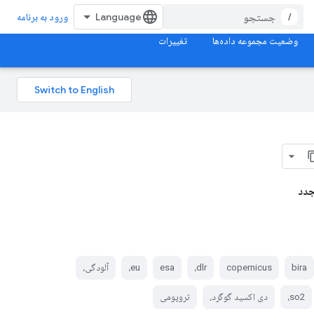
/
ورود به برنامه
وضعیت مجموعه داده‌ها
تغییرات
جدد
bira
copernicus
dlr،
esa
eu،
آلودگی،
so2،
دی اکسید گوگرد،
تروپومی