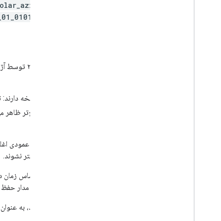
olar_azimuth_angle, solar_zenith_angle)'
_01_010105_20190129T111328.nc output.h5
پیش‌ساز سنتینل-۵
تروپوسفر) شناخته می‌شود.
تمام مجموعه داده‌های S5P، به جز CH
، دو نسخه دارند: تقریباً بلادرنگ 
4
واحد است).
ستون‌های عمودی کمتر از -0.001 mol/m^2، فیلتر نشوند.
L2 به L3 تبدیل می‌شود و یک شبکه واحد در هر مدار حفظ می‌شود (یعنی هیچ تجمیعی بین محصولات انجام نمی‌شود).
محصولات منبع که آنتی‌مریدین را پوشش می‌دهند، به عنوان دو دارایی موت