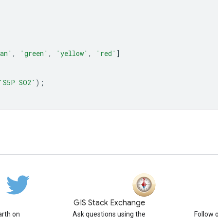
an'
,
'green'
,
'yellow'
,
'red'
]
'S5P SO2'
);
GIS Stack Exchange
rth on
Ask questions using the
Follow 