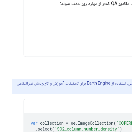
یر حذف شوند:
Earth Engine بستری برای تجزیه و تحلیل علمی در مقیاس پتابایت و تجسم مجموعه داده‌های مکانی است، هم برای منافع عمومی و هم برای کاربران تجاری و دولتی. استفاده از Earth Engine برای تحقیقات، آموزش و کاربردهای غیرانتفاعی
var
collection
=
ee
.
ImageCollection
(
'COPER
.
select
(
'SO2_column_number_density'
)