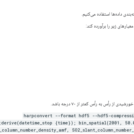
بندی داده‌ها استفاده می‌کنیم.
harpconvert --format hdf5 --hdf5-compress
;derive(datetime_stop {time}); bin_spatial(2001, 50
_column_number_density_amf, SO2_slant_column_number_