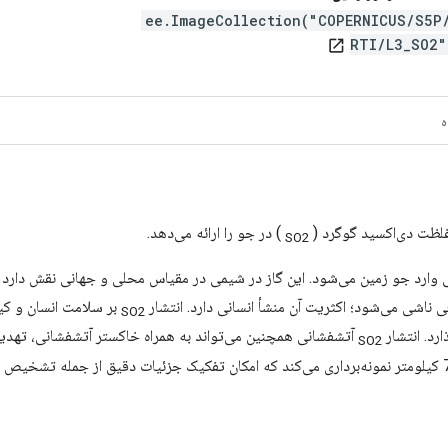
ee.ImageCollection("COPERNICUS/S5P
RTI/L3_SO2"
open_in_new
ه
ز غلظت دی‌اکسید گوگرد (
) در جو را ارائه می‌دهد.
SO2
وارد جو زمین می‌شود. این گاز در شیمی در مقیاس محلی و جهانی نقش دارد و تأ
 ناشی می‌شود؛ اکثریت آن منشأ انسانی دارد. انتشار
بر سلامت انسان و کیف
SO2
رد. انتشار
SO2