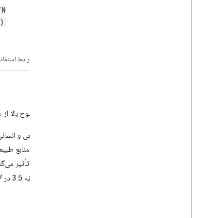
/N
)
توضیحات
باندها
ویژگی‌های تصویر
شرایط استفاد
NRTI/L3_SO2
این مجموعه داده‌ها، تصاویر تقریباً بلادرنگ با وضوح بالا ا
دی اکسید گوگرد (
) از طریق فرآیندهای طبیعی و انسانی 
SO2
متغیر است. تنها حدود 30٪ از
منتشر شده از منابع طبیعی
SO2
از طریق تشکیل آئروسل‌های سولفات، بر آب و هوا تأثیر می‌گذا
زمان بازدید مجدد یک روز با وضوح مکانی بی‌سابقه 3.5 در 7 کیلومتر نمونه‌برداری می‌کند که امکان تفکیک جزئیات دقیق از جمله تشخیص توده‌های
بیشتر.