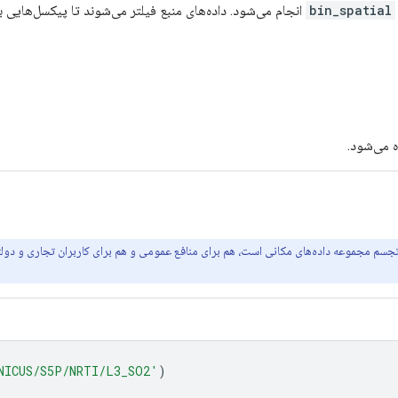
bin_spatial
انجام می‌شود. داده‌های منبع فیلتر می‌شوند تا پیکسل‌هایی با مقادیر QA کمتر از موارد ز
NICUS/S5P/NRTI/L3_SO2'
)