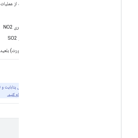
تبدیل به L3 توسط ابزار
harpconvert
با استفاده از عملیات
۸۰٪ برای AER_AI
۷۵٪ برای نوار چگالی ستون NO2 تروپوسفری NO2
۵۰٪ برای سایر مجموعه داده‌ها به جز O3 و SO2
محصول O3_TCL مستقیماً (بدون اجرای هارپکانورت) بلعیده می‌شود.
با موتور زمین کاوش کنید
مهم:
رایگان است. برای شروع، لطفاً
برای دسترسی به Earth Engine ثبت نام کنید.
ویرایشگر کد (جاوااسکریپت)