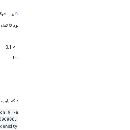
محصول NRTI L3
برای ساخت محصولات NRTI L3،
از harpconvert
برای شبکه‌
مقدار qa قبل از اجرای harpconvert تنظیم می‌شود تا تمام معیارهای زیر را برآورده کند:
برف_یخ < 0.5
کل دی اکسید گوگرد، عامل آلودگی جرم هوا > 0.1
کل ستون عمودی دی اکسید گوگرد > -0.001
مقدار qa > 0.5
cloud_fraction_crb < 0.3
زاویه_سمت_خورشید < 60
باند ۱۵ کیلومتری SO2 تنها زمانی دریافت می‌شود که زاویه خورشیدی از رأس به رأس کمتر از ۷۰ درجه باشد.
مثالی از فراخوانی harpconvert برای یک کاشی:
ion 9 -a
.000000, 0.01, 2001, -120.000000, 0.01);
density,cloud_fraction, sensor_altitude,