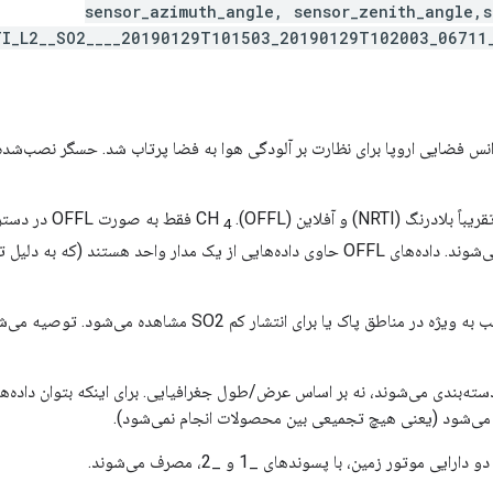
sensor_azimuth_angle, sensor_zenith_angle,s
TI_L2__SO2____20190129T101503_20190129T102003_06711
(NRTI) و آفلاین (OFFL). CH
4
OFFL پوشش می‌دهند، اما پس از جمع‌آوری سریع‌تر ظاهر می‌شوند. داده‌های OFFL حاوی داده‌های
به دلیل وجود نویز در داده‌ها، مقادیر منفی ستون عمودی اغلب به ویژه 
ور زمین، با پسوندهای _1 و _2، مصرف می‌شوند.