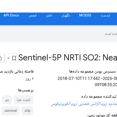
لندست
MODIS
نگهبان
ناشر
انجمن
API Docs
ده است.
Sentinel-5P NRTI SO2: Nea
 دسترس بودن مجموعه داده‌ها
فاصله زمانی بازدید م
‎2018-07-10T11:17:44Z–2026-0
۲ روز
09T08:30:20
برچسب‌ها
لیدکننده مجموعه داده
کیفیت هوا،
جو،
حادیه اروپا/آژانس فضایی اروپا/کوپرنیکوس
sentinel،
s5p،
عه کد موتور زمین