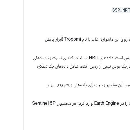
S5P_NR
ماهواره Sentinel-5 Precursor در ۱۳ اکتبر ۲۰۱۷ توسط آژانس فضایی اروپا برای نظارت بر آلودگی هوا به فضا پرتاب شد. حسگر نصب‌شده روی این ماهواره اغلب با نام Tropomi (ابزار پایش
فقط به صورت OFFL در دسترس است. داده‌های NRTI مساحت کمتری نسبت به داده‌های
ی از یک مدار واحد هستند (که به دلیل تاریک بودن نیمی از زمین، فقط شامل داده‌های یک نیمکره
در مناطق پاک یا برای انتشار کم SO2 مشاهده می‌شود. توصیه می‌شود این مقادیر به جز برای داده‌های پرت، یعنی برای
داده‌های اصلی Sentinel 5P Level 2 (L2) بر اساس زمان دسته‌بندی می‌شوند، نه بر اساس عرض/طول جغرافیایی. برای اینکه بتوان داده‌ها را در Earth Engine وارد کرد، هر محصول Sentinel 5P