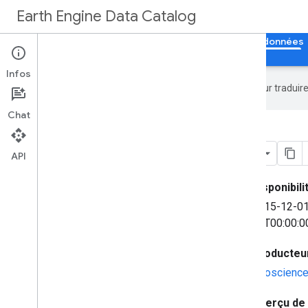
Earth Engine Data Catalog
Accueil
Catégories
Tous les ensembles de données
Infos
Google utilise la technologie IA pour tradui
Chat
Australian 5M DEM
API
Disponibil
2015-12-0
01T00:00:0
Producteu
Geoscience 
Aperçu de 