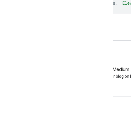
Map
.
addLayer
(
elevation
,
elevationVis
,
'Ele
Ouvrir dans l'éditeur de code
GitHub
Medium
Earth Engine on GitHub
Follow our blog o
Échanger
Google Developer Program
Google Developer Groups