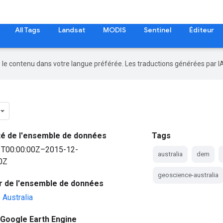
All Tags
Landsat
MODIS
Sentinel
Éditeur
re le contenu dans votre langue préférée. Les traductions générées par I
ité de l'ensemble de données
Tags
1T00:00:00Z–2015-12-
australia
dem
0Z
geoscience-australia
r de l'ensemble de données
Australia
Google Earth Engine