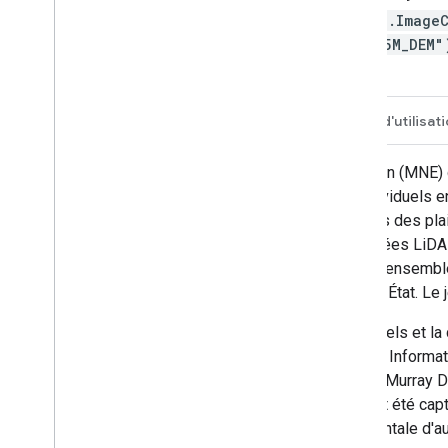
ee.Image
A_5M_DEM
Description
Bandes
Conditions d'utilisat
La grille du modèle numérique d'élévation (MNE) 
dérivé de quelque 236 levés LiDAR individuels en
côtière peuplée de l'Australie, les études des pl
mineurs. Tous les DEM dérivés de données LiDAR 
moyenne de voisinage pour obtenir des ensembles
seul ensemble de données pour chaque État. Le je
L'acquisition des relevés LiDAR individuels et la 
Cooperative Research Centre for Spatial Informati
territoires, les collectivités locales et la Murr
Les ensembles de données sources ont été captu
exigent une précision verticale fondamentale d'au