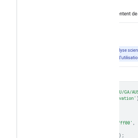
intervalle de confiance de 95 %).
Plusieurs zones proches de Perth présentent des v
Explorer avec Earth Engine
Important
: Earth Engine est une plate-forme d'analyse scient
acteurs privés et publics. Earth Engine est un outil libre d'utilis
Éditeur de code (JavaScript)
var
dataset
=
ee
.
ImageCollection
(
'AU/GA/AU
var
elevation
=
dataset
.
select
(
'elevation'
var
elevationVis
=
{
min
:
0.0
,
max
:
150.0
,
palette
:
[
'0000ff'
,
'00ffff'
,
'ffff00'
,
};
Map
.
setCenter
(
140.1883
,
-
35.9113
,
8
);