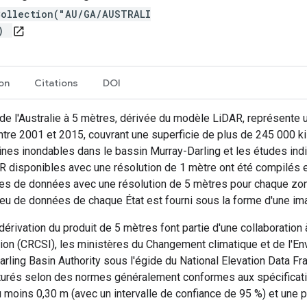
Collection("AU/GA/AUSTRALI
")
open_in_new
ion
Citations
DOI
de l'Australie à 5 mètres, dérivée du modèle LiDAR, représente u
tre 2001 et 2015, couvrant une superficie de plus de 245 000 k
aines inondables dans le bassin Murray-Darling et les études ind
disponibles avec une résolution de 1 mètre ont été compilés et
 de données avec une résolution de 5 mètres pour chaque zone 
u de données de chaque État est fourni sous la forme d'une imag
dérivation du produit de 5 mètres font partie d'une collaboration
on (CRCSI), les ministères du Changement climatique et de l'Envi
ay Darling Basin Authority sous l'égide du National Elevation Dat
rés selon des normes généralement conformes aux spécificatio
 moins 0,30 m (avec un intervalle de confiance de 95 %) et une 