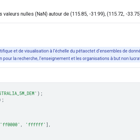
aleurs nulles (NaN) autour de (115.85, -31.99), (115.72, -33.75)
ifique et de visualisation à l'échelle du pétaoctet d'ensembles de donné
ation pour la recherche, l'enseignement et les organisations à but non luc
STRALIA_5M_DEM'
);
);
'ff0000'
,
'ffffff'
],