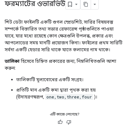
ফরম্যাটের ওভারভিউ
শিট ডেটা ফাইলটি একটি গুগল স্প্রেডশিট; সারির বিষয়বস্তু
সম্পর্কে বিস্তারিত তথ্য সত্তার রেফারেন্স পৃষ্ঠাগুলিতে পাওয়া
যাবে, যার মধ্যে রয়েছে কোন ক্ষেত্রগুলি উপলব্ধ, প্রকার এবং
আপলোডের সময় মানটি প্রয়োজন কিনা। ফাইলের প্রথম সারিটি
সর্বদা একটি হেডার সারি থাকে যাতে কলামের নাম থাকে।
তালিকা
হিসেবে চিহ্নিত প্রকারের জন্য, নিম্নলিখিতগুলি আশা
করুন:
তালিকাটি মূল্যবোধের একটি সংগ্রহ।
প্রতিটি মান একটি কমা দ্বারা পৃথক করা হয়
(উদাহরণস্বরূপ,
one,two,three,four
)।
এটি কাজে লেগেছে?