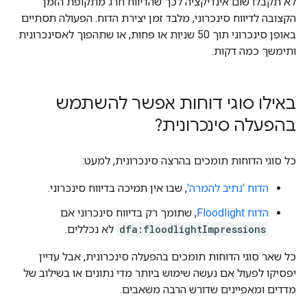
לא תקבלו שום אינדיקציה לכך שהדיווח חרג מתקופת הזמן
הקצובה לדיווח סינכרוני, מלבד זמן יצירת הדוח. הפעולה תסתיים
באופן סינכרוני תוך 50 שניות או פחות, או שתהפוך לאסינכרונית
ותימשך כמה דקות.
באילו סוגי דוחות אפשר להשתמש
בהפעלה סינכרונית?
כל סוגי הדוחות תומכים בהרצה סינכרונית, למעט:
הדוח 'נתיב להמרה'
, שבו אין תמיכה בדיווח סינכרוני.
הדוח Floodlight
, שתומך רק בדיווח סינכרוני אם
dfa:floodlightImpressions
לא נכללים.
כל שאר סוגי הדוחות תומכים בהפעלה סינכרונית, אבל עדיין
יפסיקו לפעול אם נעשה שימוש ביותר מדי נתונים או בשילוב של
מדדים ומאפיינים שדורש הרבה משאבים.