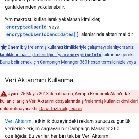
günlüklerinden yakalanabilir.
%m makrosu kullanılarak yakalanan kimlikler,
encryptedUserId
veya
encryptedUserIdCandidates[]
alanlarında aktarılmalıdır.
Önemli:
Şifrelenmiş kullanıcı kimlikleriyle çalışmayı planlıyorsanız
kimliklerin nasıl şifrelendiğini (yani
encryptionInfo
) bilmeniz gerekir.
Bunu belirlemek için Campaign Manager 360 hesap temsilcinizle veya
Veri Aktarımını Kullanma
Uyarı:
25 Mayıs 2018'den itibaren, Avrupa Ekonomik Alanı'ndaki
kullanıcılar için Veri Aktarımı dosyalarında şifrelenmiş kullanıcı kimlikleri
doldurulmayacaktır.
Daha fazla bilgi edinin
.
Veri Aktarımı
, etkinlik düzeyindeki reklam sunucusu günlük
verilerine erişim sağlayan bir Campaign Manager 360
özelliğidir. Bu veriler, her biri tek bir Veri Aktarımı