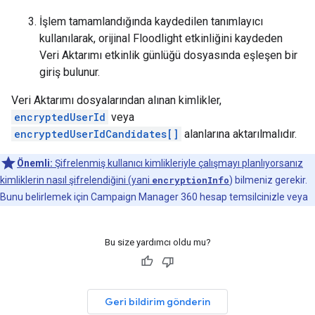
İşlem tamamlandığında kaydedilen tanımlayıcı
kullanılarak, orijinal Floodlight etkinliğini kaydeden
Veri Aktarımı etkinlik günlüğü dosyasında eşleşen bir
giriş bulunur.
Veri Aktarımı dosyalarından alınan kimlikler,
encryptedUserId
veya
encryptedUserIdCandidates[]
alanlarına aktarılmalıdır.
Önemli:
Şifrelenmiş kullanıcı kimlikleriyle çalışmayı planlıyorsanız
kimliklerin nasıl şifrelendiğini (yani
encryptionInfo
) bilmeniz gerekir.
Bunu belirlemek için Campaign Manager 360 hesap temsilcinizle veya
Bu size yardımcı oldu mu?
Geri bildirim gönderin