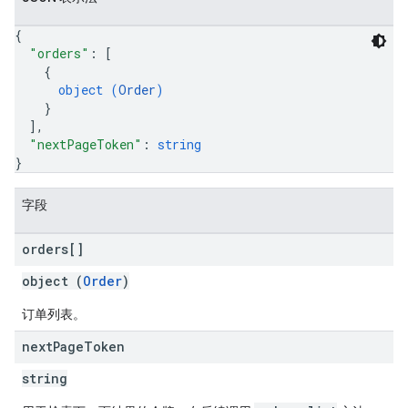
{
"orders"
: 
[
{
object (
Order
)
}
]
,
"nextPageToken"
: 
string
}
字段
orders[]
object (
Order
)
订单列表。
next
Page
Token
string