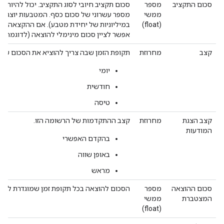
סכום התקציב
מספר
סכום תקציב חיובי לסוג התקציב. יכול להיות
ממשי
מספר עשרוני של סכום כסף. המטבעות יוצגו 
(float)
במיליוניות של יחידת מטבע). אם ההקצאה של 
אפשר לציין סכום מינימלי להוצאה (לדוגמה, '
קצב
מחרוזת
תקופת הזמן שבה צריך להוציא את הסכום שנק
יומי
חודשית
טיסה
קצב הצגת
מחרוזת
קצב ההתקדמות של הרשומה הזו.
המודעות
בהקדם האפשרי
באופן שווה
מראש
סכום ההוצאה
מספר
הסכום להוצאה בכל תקופת זמן שמוגדרת לפי ס
המצטברת
ממשי
(float)