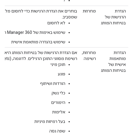
?
הגדרת
מחרוזת
בוחרים את הגדרת הרגישות כדי לחסום מלאי 
הרגישות של
שמסביב.
בטיחות המותג
לא לחסום
שימוש באימות של Campaign Manager 360
שימוש בהגדרה מותאמת אישית
הגדרות
מחרוזת,
אם הגדרת הרגישות של בטיחות המותג היא 'שי
מותאמות
רשימה
רשימת מסווגי התוכן הרגילים. לדוגמה, (Sexual;Alcohol;Tobacco;etc.).
אישית של
תוכן מיני
בטיחות המותג
פוגע
הורדות ושיתוף
כלי נשק
הימורים
אלימות
בעל רמיזות מיניות
שפה גסה