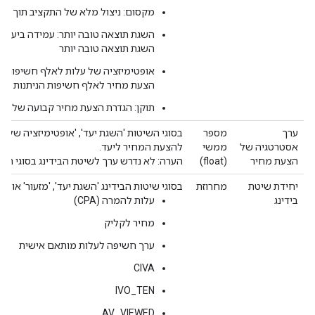
מקסום: ניצול מלא של התקציב תוך מק
השגת תוצאה טובה יותר: עמידה ביעד 
השגת תוצאה טובה יותר
אופטימיזציה של עלות לאלף חשיפות הנ
הצעת מחיר לאלף חשיפות הניתנות לצפי
תוקן: הגדרת הצעת מחיר קבועה של X
ערך
מספר
בסוגי השיטות 'השגת יעד', 'אופטימיזציה של על
אסטרטגיה של
ממשי
להצעת המחיר ליעד.
הצעת מחיר
(float)
הערה: לא נדרש ערך לשיטת הבידינג בסוגי השיט
יחידת שיטת
מחרוזת
בסוגי שיטות הבידינג 'השגת יעד', 'מזעור' או
בידינג
עלות להמרה (CPA)
מחיר לקליק
ערך חשיפה לעלות מותאם אישית
CIVA
IVO_TEN
AV_VIEWED