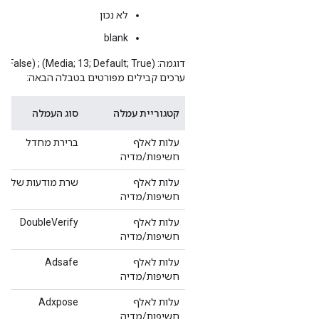
לא נכון
blank
דוגמה: ‎ '(CPM; 2; Display & Video 360 Fee; False) ; (Media; 13; Default; True);'
ערכים קבילים מפורטים בטבלה הבאה:
קטגוריית עמלה
סוג העמלה
עלות לאלף
ברירת מחדל
חשיפות/מדיה
עלות לאלף
שרת מודעות של צד
חשיפות/מדיה
עלות לאלף
DoubleVerify
חשיפות/מדיה
עלות לאלף
Adsafe
חשיפות/מדיה
עלות לאלף
Adxpose
חשיפות/מדיה