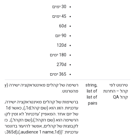
‫30 ימים
‫45 ימים
‫60d
90 יום
‫120d
‫180 ימים
‫270d
‫365 ימים
טירגוט לפי
string,
קהל – החרגת
list of
מהטרגוט.
קהל QA
list of
ברשימות של קהלים מאינטראקציה ישירה, כל 
pairs
עדכניות
של יום אחד. המאפיין 'עדכניות' לא זמין לקהל
לקבוצות של קהלים, אפשר להיעזר בדוגמה הבאה