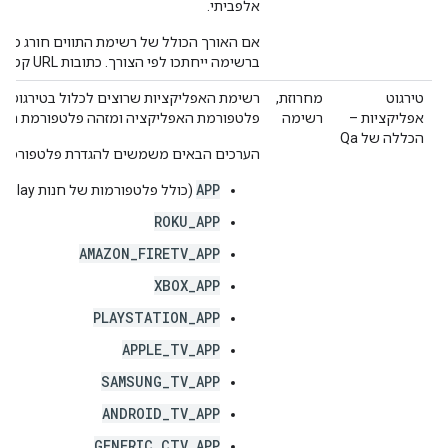
אלפביתי.
ברשימה ייחתכו לפי הצורך. כתובות URL קטועות לא יהיו קצרות מ-10 תווים.
טירגוט
מחרוזת,
רשימת האפליקציות שרוצים לכלול בטירגוט. 
אפליקציות –
רשימה
פלטפורמת האפליקציה ומזהה פלטפורמת האפ
הכללה של Qa
הערכים הבאים משמשים להגדרת פלטפורמת 
APP
(כולל פלטפורמות של חנות Play ל-Android ו-App Store של Apple)
ROKU_APP
AMAZON_FIRETV_APP
XBOX_APP
PLAYSTATION_APP
APPLE_TV_APP
SAMSUNG_TV_APP
ANDROID_TV_APP
GENERIC_CTV_APP