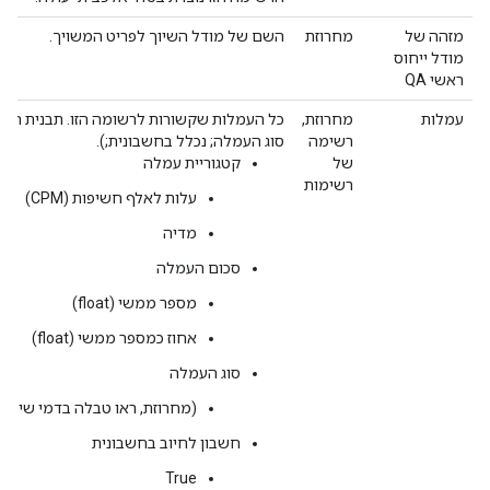
מזהה של
מחרוזת
השם של מודל השיוך לפריט המשויך.
מודל ייחוס
ראשי QA
עמלות
מחרוזת,
כל העמלות שקשורות לרשומה הזו. תבנית הרש
רשימה
סוג העמלה; נכלל בחשבונית;).
של
קטגוריית עמלה
רשימות
עלות לאלף חשיפות (CPM)
מדיה
סכום העמלה
מספר ממשי (float)
אחוז כמספר ממשי (float)
סוג העמלה
(מחרוזת, ראו טבלה בדמי שימוש
חשבון לחיוב בחשבונית
True