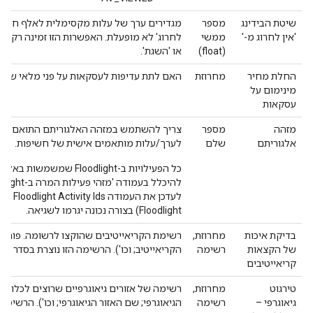
שיטת הבידינג
מספר
'אין לחרוג מ-'
ממשי
לחרוג' לא מופעלת. האפשרות הזו זמינה רק אם 
(float)
או 'השגת'.
החלת מחיר
מחרוזת
האם לתת עדיפות לעסקאות על פני מלאי שטח
מינימום על
עסקאות
מזהה
מספר
צריך להשתמש במזהה האלגוריתם התואם הזה 
אלגוריתם
שלם
לערך/עלות מותאמים אישית של חשיפות.
כל הפעילויות ב-Floodlight
Floodlight) בצורה נכונה יגרמו לשגיאה.
בדיקת איכות
מחרוזת,
רשימת הקריאייטיבים שהוקצו לרשומה. פורמט
של הקצאות
רשימה
הקריאייטיב; וכו'). הרשימה הזו נוצרת בסדר אל
קריאייטיבים
טירגוט
מחרוזת,
רשימה של אזורים גיאוגרפיים שרוצים לכלול ב
גיאוגרפי –
רשימה
הגיאוגרפי; שם האזור הגיאוגרפי; וכו'). הרשימה