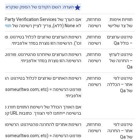
הערה:
השם הקודם של הספק שנקרא עכשיו Scope3 היה oox
תוויות אימות
מחרוזת,
של צד שלישי
רשימה
לא None (ללא), צריך לציין רשימה של
תוויות
ש
טירגוט ערוצים
מחרוזת,
רשימת הערוצים שרוצים לכלול בטירגוט. פורמ
– כולל Qa
רשימה
וכו'). הרשימה הזו נוצרת בסדר אלפביתי.
טירגוט לערוץ
מחרוזת,
רשימת הערוצים שיוחרגו מהטירגוט. פורמט הרש
– החרגה של
רשימה
הרשימה הזו נוצרת בסדר אלפביתי.
Qa
טירגוט לפי
מחרוזת,
רשימת האתרים שרוצים לכלול בטירגוט. הרשימה 
אתר – הכללה
רשימה
של Qa
אלפביתי.
ברשימה ייחתכו לפי הצורך. כתובות URL קטועות לא יהיו קצרות מ-10 תווים.
טירגוט לפי
מחרוזת,
רשימת אתרים להחרגה מהטירגוט. הרשימה היא מ
אתר – החרגה
רשימה
של Qa