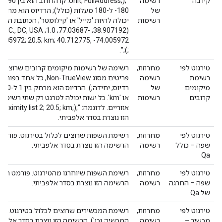
קירבה
רשימה
של
רשימות
יכולה להיות 'מייל' או 'קילומטר'; הכתובת המל
;);".
טירגוט לפי
מחרוזת,
רשימה של רשימות מיקומים קרובים שרוצים לכ
רשימת
רשימה
פריטים מסוג -TrueView
מיקומים
של
קרובים
רשימות
או 'km'. כל ישות יכולה לטרגט רק שתי רש
הזו נוצרת בסדר אלפביתי.
טירגוט לפי
מחרוזת,
רשימת השפות שרוצים לכלול בטירגוט. פורמט
שפה – כולל
רשימה
הרשימה הזו נוצרת בסדר אלפביתי.
Qa
טירגוט לפי
מחרוזת,
רשימת השפות שיוחרגו מהטירגוט. פורמט הרש
שפה – החרגה
רשימה
הרשימה הזו נוצרת בסדר אלפביתי.
של Qa
טירגוט לפי
מחרוזת,
רשימת המכשירים שרוצים לכלול בטירגוט. פ
מכשיר –
רשימה
המכשיר; וכו'). הרשימה הזו נוצרת בסדר אלפבי