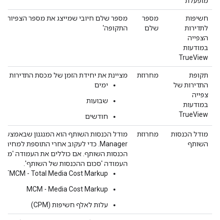
מופעלת
חשיפות
מספר
לתדירות
שלם
התקופה'
הצפייה
במודעות
TrueView
תקופת
מחרוזת
מציינת את יחידת הזמן של מכסת התדירות לפי צפייה
התדירות של
ימים
צפייה
שבועות
במודעות
TrueView
חודשים
מודל הכנסות
מחרוזת
השותף
Manager. כדי לעקוב אחרי התוספת למ
הכנסות השותף. אם כוללים את העמודה 'מודל 
העמודה 'סכום ההכנסות של השותף'.
TMCM - Total Media Cost Markup
MCM - Media Cost Markup
עלות לאלף חשיפות (CPM)