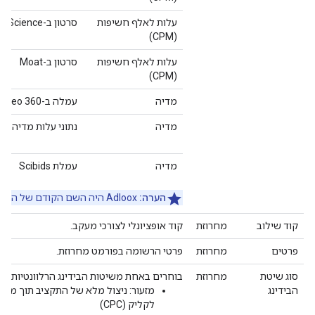
עלות לאלף חשיפות
סרטון ב-Integral Ad Science
(CPM)
עלות לאלף חשיפות
סרטון ב-Moat
(CPM)
מדיה
עמלה ב-Display & Video 360
מדיה
נתוני עלות מדיה
מדיה
עמלת Scibids
הערה:
Adloox היה השם הקודם של הספק שנקרא עכשיו Scope3.
קוד שילוב
מחרוזת
קוד אופציונלי לצורכי מעקב.
פרטים
מחרוזת
פרטי הרשומה בפורמט מחרוזת.
סוג שיטת
מחרוזת
בוחרים באחת משיטות הבידינג הרלוונטיות:
הבידינג
לקליק (CPC)