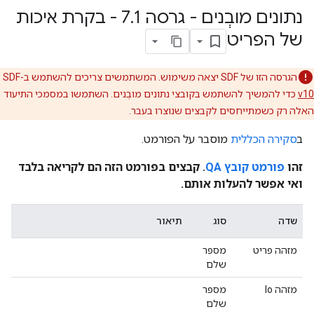
נתונים מובְנים - גרסה 7
.
1 - בקרת איכות
של הפריט
הגרסה הזו של SDF יצאה משימוש. המשתמשים צריכים להשתמש ב-SDF
v10
כדי להמשיך להשתמש בקובצי נתונים מובְנים. השתמשו במסמכי התיעוד
האלה רק כשמתייחסים לקבצים שנוצרו בעבר.
ב
סקירה הכללית
מוסבר על הפורמט.
זהו
פורמט קובץ QA
. קבצים בפורמט הזה הם לקריאה בלבד
ואי אפשר להעלות אותם.
שדה
סוג
תיאור
מזהה פריט
מספר
שלם
מזהה Io
מספר
שלם