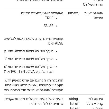
החרגה של Qa
אופטימיזציית
מחרוזת
מפעילים אופטימיזציית טירגוט.
טירגוט
TRUE
FALSE
אופטימיזציית הטירגוט לא תואמת לכל שיטות ה
FALSE אם:
הערך של 'סוג שיטת הבידינג' הוא 'קבוע'
הערך של 'סוג שיטת הבידינג' הוא 'על
הערך של 'סוג שיטת הבידינג' הוא 'מקס
הבידינג' הוא 'CIVA',‏ 'IVO_TEN' או 'AV_VIEWED'
ההגבלה הזו חלה גם אם פריט קמפיין יורש א
הקמפיין הראשית. שיטות בידינג שמוגדרות בר
העמודה 'אופטימיזציה של סדר הכנסה' בסדר הכנסה
טירגוט לפי
string,
רשימה של רשימות קהלים מאינטראקציה ישיר
קהל – כולל
list of
שרוצים לכלול בטירגוט.
שאלות
list of