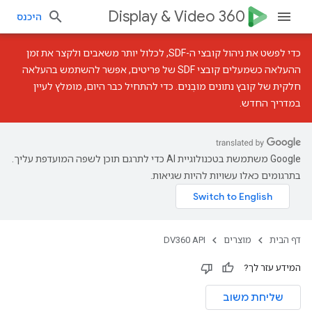
Display & Video 360
היכנס
כדי לפשט את ניהול קובצי ה-SDF, לכלול יותר משאבים ולקצר את זמן
ההעלאה כשמעלים קובצי SDF של פריטים, אפשר להשתמש ב
העלאה
חלקית של קובץ נתונים מובְנים
. כדי להתחיל כבר היום, מומלץ לעיין
במדריך החדש
.
‫Google משתמשת בטכנולוגיית AI כדי לתרגם תוכן לשפה המועדפת עליך.
בתרגומים כאלו עשויות להיות שגיאות.
דף הבית
מוצרים
DV360 API
המידע עזר לך?
שליחת משוב