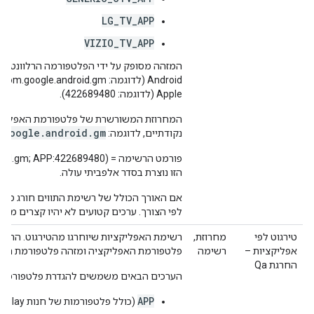
LG_TV_APP
VIZIO_TV_APP
Apple (לדוגמה: 422689480).
המחרוזת המשורשרת של פלטפורמת האפליקצ
.google.android.gm
נקודתיים, לדוגמה:
הזו נוצרת בסדר אלפביתי עולה.
לפי הצורך. ערכים קטועים לא יהיו קצרים מ-10 תווים.
טירגוט לפי
מחרוזת,
רשימת האפליקציות שיוחרגו מהטירגוט. הרשי
אפליקציות –
רשימה
פלטפורמת האפליקציה ומזהה פלטפורמת האפ
החרגת Qa
הערכים הבאים משמשים להגדרת פלטפורמת 
APP
(כולל פלטפורמות של חנות Play ל-Android ו-App Store של Apple)