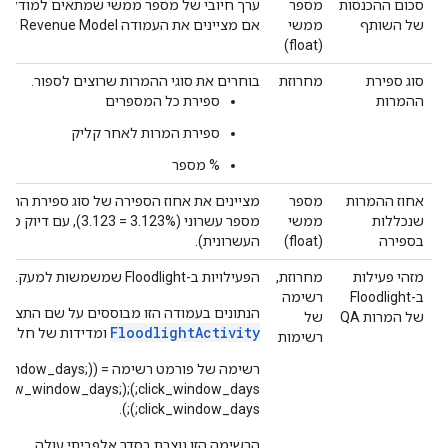
סכום ההכנסות
מספר
ערך חיובי של מספר ממשי שמתאים למודל הכנ
של השותף
ממשי
אם מציינים את העמודה Partner Revenue Model (מודל הכנסות השותף).
(float)
סוג ספירת
מחרוזת
בוחרים את סוגי ההמרות שרוצים לספור.
ההמרות
ספירת כל המספרים
ספירת המרות לאחר קליק
‫% מספר
אחוז ההמרות
מספר
שנכללות
ממשי
בספירה
(float)
העשרונית).
מזהי פעילות
מחרוזת,
הפעילויות ב-Floodlight שמשמשות למעקב המרות וההגדרות שקשורות אליהן.
ב-Floodlight
רשימה
הנתונים בעמודה הזו מבוססים על שם התצוגה של משאב o 360 API
של המרות QA
של
FloodlightActivity
ומדידות של חלונות
רשימות
רשימה של פורמט רשימה 
playName; view_window_days;
click_window_days;);).
הרשימה הזו נוצרת בסדר אלפביתי עולה.