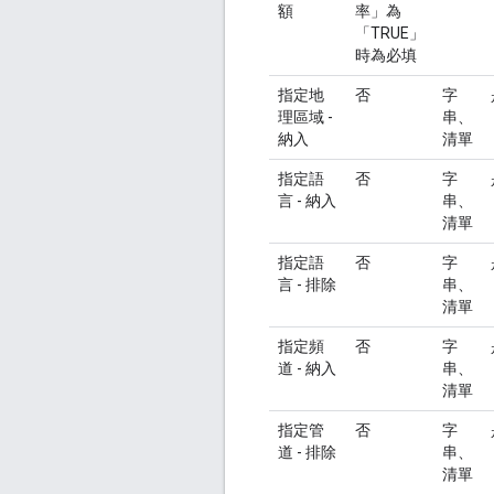
額
率」為
「TRUE」
時為必填
指定地
否
字
理區域 -
串、
納入
清單
指定語
否
字
言 - 納入
串、
清單
指定語
否
字
言 - 排除
串、
清單
指定頻
否
字
道 - 納入
串、
清單
指定管
否
字
道 - 排除
串、
清單