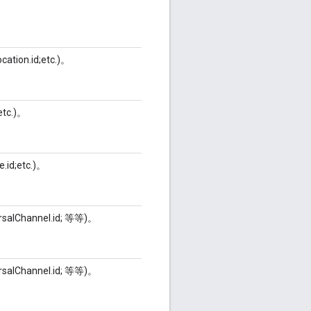
tion.id;etc.)。
tc.)。
id;etc.)。
salChannel.id; 等等)。
salChannel.id; 等等)。