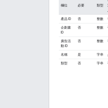
欄位
必要
類型
產品 ID
否
整數
企劃書
否
整數
ID
廣告活
否
整數
動 ID
名稱
是
字串
類型
否
字串