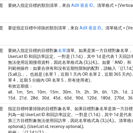
是
要納入指定目標的類別清單，來自
AdX 垂直 ID
。清單格式 = (Verticals.I
是
要從指定目標中排除的類別清單，來自
AdX 垂直 ID
。清單格式 = (Vertic
是
要納入指定目標的目標對象
名單
清單。如果是第一方目標對象名單，
UserList ID 和回訪率設定。一對是 (1;1d;)，其中 1d 是代表 
無法使用近期搜尋資料，因此名單格式為 (3;);(4;);。如要「AND
列範例操作：如要合併有和沒有近期性限制的配對，請輸入「((1;1d;);(2;365d;)
(5;all;));」。也就是 (名單 1，近期 1 天內 OR 名單 2，近期 365 天內
單 4，近期 5 分鐘內 OR 名單 5，所有使用者)。
有效近期值：
all、1m、5m、10m、15m、30m、1h、2h、3h、6h、12h、1d、2
15d、21d、28d、30d、45d、60d、90d、120d、180d、270d、36
是
指定目標時要排除的目標對象名單。如果目標對象名單是第一方目標
列為一組 UserList ID 和回訪率設定。一對是 (1;1d;)，其中 1d
第三方目標對象無法使用回訪率，因此名單格式為 (3;);(4;);。清單格式= (User
optional;); (UserList.id; recency optional;);
範例：「(1;1d;);(2;);」。