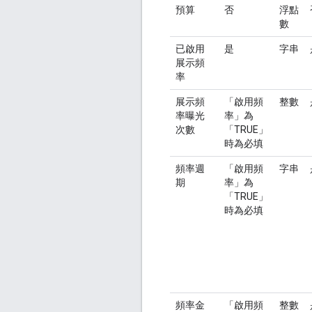
預算
否
浮點
數
已啟用
是
字串
展示頻
率
展示頻
「啟用頻
整數
率曝光
率」為
次數
「TRUE」
時為必填
頻率週
「啟用頻
字串
期
率」為
「TRUE」
時為必填
頻率金
「啟用頻
整數