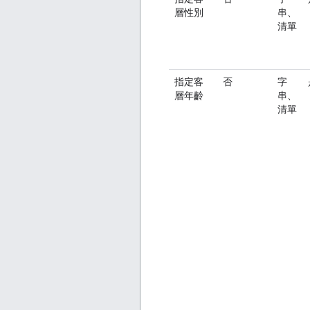
層性別
串、
清單
指定客
否
字
層年齡
串、
清單