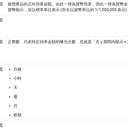
否
媒體產品的正向預算金額。由於一律為貨幣預算，因此一律為貨幣金
貨幣顯示，並以標準單位表示 (而非以貨幣單位的 1/1,000,000 表示)
是
是
正整數，代表特定頻率金額的曝光次數，也就是「在 y 期間內顯示 x 
是
分鐘
小時
天
週
月
效期
是