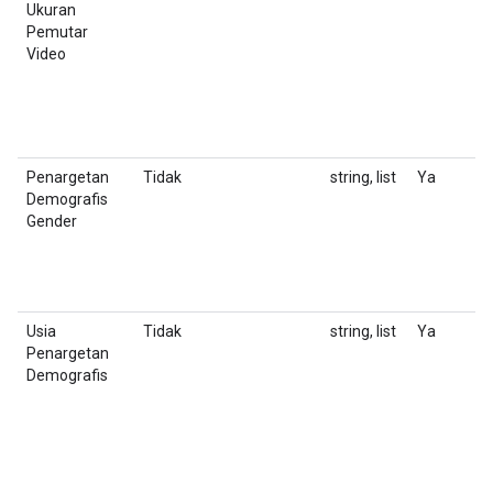
Ukuran
b
Pemutar
Video
Penargetan
Tidak
string, list
Ya
D
Demografis
d
Gender
Usia
Tidak
string, list
Ya
M
Penargetan
m
Demografis
y
C
t
C
m
N