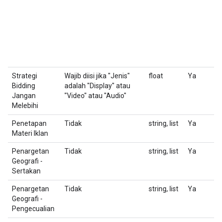
Strategi
Wajib diisi jika "Jenis"
float
Ya
T
Bidding
adalah "Display" atau
d
Jangan
"Video" atau "Audio"
'
Melebihi
Penetapan
Tidak
string, list
Ya
D
Materi Iklan
(
Penargetan
Tidak
string, list
Ya
D
Geografi -
(
Sertakan
Penargetan
Tidak
string, list
Ya
D
Geografi -
(G
Pengecualian