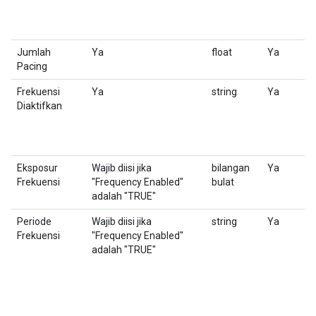
I
Jumlah
Ya
float
Ya
J
Pacing
k
Frekuensi
Ya
string
Ya
M
Diaktifkan
it
Eksposur
Wajib diisi jika
bilangan
Ya
J
Frekuensi
"Frequency Enabled"
bulat
F
adalah "TRUE"
Periode
Wajib diisi jika
string
Ya
M
Frekuensi
"Frequency Enabled"
T
adalah "TRUE"