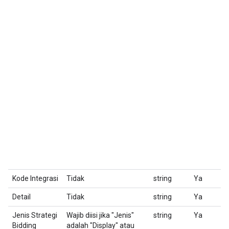
Kode Integrasi
Tidak
string
Ya
K
Detail
Tidak
string
Ya
D
Jenis Strategi
Wajib diisi jika "Jenis"
string
Ya
Pi
Bidding
adalah "Display" atau