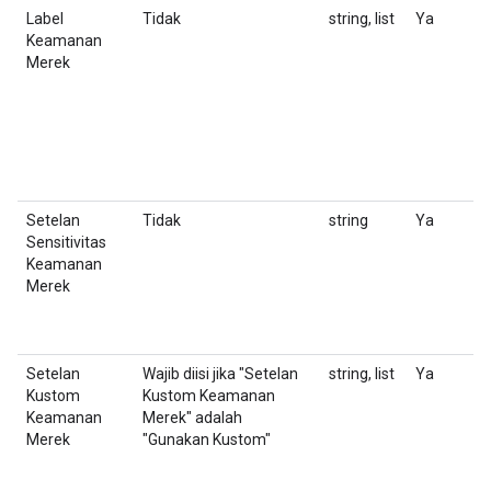
Label
Tidak
string, list
Ya
D
Keamanan
Merek
Setelan
Tidak
string
Ya
P
Sensitivitas
di
Keamanan
Merek
Setelan
Wajib diisi jika "Setelan
string, list
Ya
J
Kustom
Kustom Keamanan
d
Keamanan
Merek" adalah
(
Merek
"Gunakan Kustom"