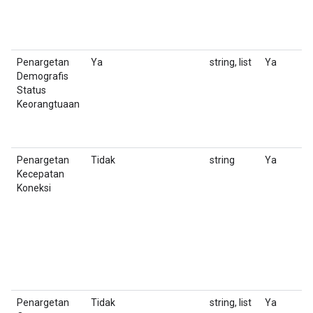
Penargetan
Ya
string, list
Ya
D
Demografis
n
Status
Keorangtuaan
Penargetan
Tidak
string
Ya
M
Kecepatan
d
Koneksi
Penargetan
Tidak
string, list
Ya
D