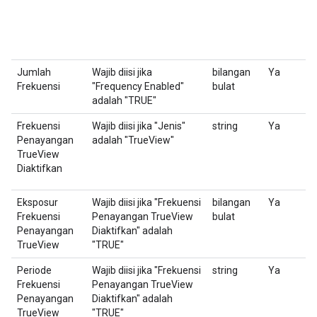
Jumlah
Wajib diisi jika
bilangan
Ya
J
Frekuensi
"Frequency Enabled"
bulat
y
adalah "TRUE"
u
Frekuensi
Wajib diisi jika "Jenis"
string
Ya
M
Penayangan
adalah "TrueView"
p
TrueView
Diaktifkan
Eksposur
Wajib diisi jika "Frekuensi
bilangan
Ya
J
Frekuensi
Penayangan TrueView
bulat
d
Penayangan
Diaktifkan" adalah
TrueView
"TRUE"
Periode
Wajib diisi jika "Frekuensi
string
Ya
M
Frekuensi
Penayangan TrueView
T
Penayangan
Diaktifkan" adalah
TrueView
"TRUE"