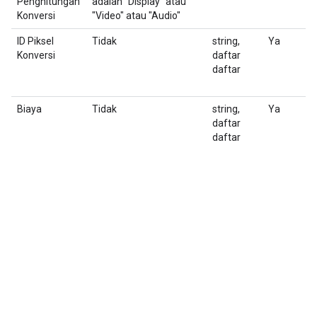
Penghitungan
adalah "Display" atau
f
Konversi
"Video" atau "Audio"
d
ID Piksel
Tidak
string,
Ya
T
Konversi
daftar
s
daftar
p
v
Biaya
Tidak
string,
Ya
S
daftar
Je
daftar