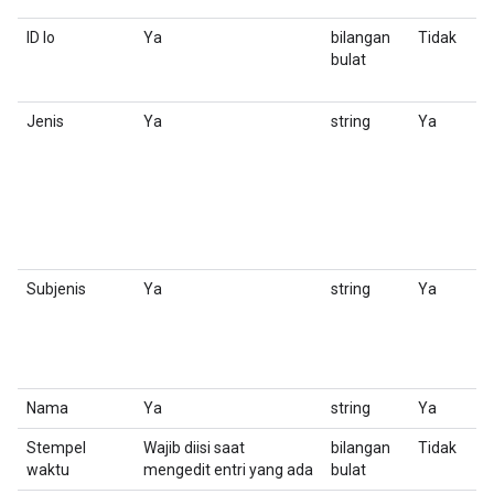
ID Io
Ya
bilangan
Tidak
N
bulat
k
y
Jenis
Ya
string
Ya
J
Subjenis
Ya
string
Ya
K
f
Nama
Ya
string
Ya
N
Stempel
Wajib diisi saat
bilangan
Tidak
S
waktu
mengedit entri yang ada
bulat
b