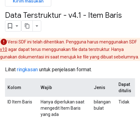
Kirim masukan
Data Terstruktur - v4
.
1 - Item Baris
Versi SDF ini telah dihentikan. Pengguna harus menggunakan SDF
v10
agar dapat terus menggunakan file data terstruktur. Hanya
gunakan dokumentasi ini saat merujuk ke file yang dibuat sebelumnya.
Lihat
ringkasan
untuk penjelasan format.
Dapat
Kolom
Wajib
Jenis
D
ditulis
ID Item Baris
Hanya diperlukan saat
bilangan
Tidak
N
mengedit Item Baris
bulat
d
yang ada
A
T
m
d
G