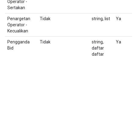
Operator -
Sertakan
Penargetan
Tidak
string, list
Ya
D
Operator -
Kecualikan
Pengganda
Tidak
string,
Ya
Se
Bid
daftar
pe
daftar
d
k