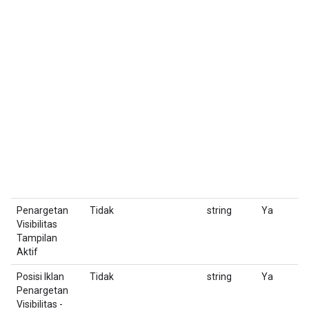
U
Penargetan
Tidak
string
Ya
T
Visibilitas
se
Tampilan
Aktif
Posisi Iklan
Tidak
string
Ya
M
Penargetan
d
Visibilitas -