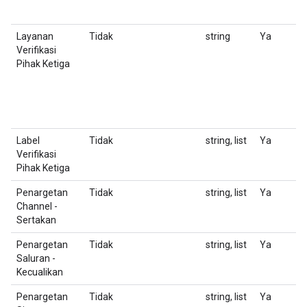
Layanan
Tidak
string
Ya
P
Verifikasi
Pihak Ketiga
Label
Tidak
string, list
Ya
J
Verifikasi
y
Pihak Ketiga
Penargetan
Tidak
string, list
Ya
D
Channel -
(U
Sertakan
Penargetan
Tidak
string, list
Ya
D
Saluran -
(U
Kecualikan
Penargetan
Tidak
string, list
Ya
D