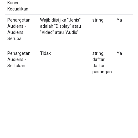
Kunci -
Kecualikan
Penargetan
Wajib diisi jika "Jenis"
string
Ya
A
Audiens -
adalah "Display" atau
po
Audiens
"Video" atau "Audio"
Serupa
Penargetan
Tidak
string,
Ya
D
Audiens -
daftar
a
Sertakan
daftar
U
pasangan
k
t
(
m
((
d
A
p
Ni
al
2