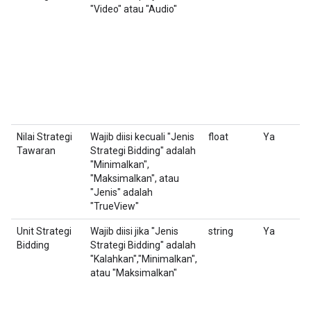
"Video" atau "Audio"
Nilai Strategi
Wajib diisi kecuali "Jenis
float
Ya
U
Tawaran
Strategi Bidding" adalah
P
"Minimalkan",
S
"Maksimalkan", atau
"Jenis" adalah
"TrueView"
Unit Strategi
Wajib diisi jika "Jenis
string
Ya
U
Bidding
Strategi Bidding" adalah
s
"Kalahkan","Minimalkan",
atau "Maksimalkan"