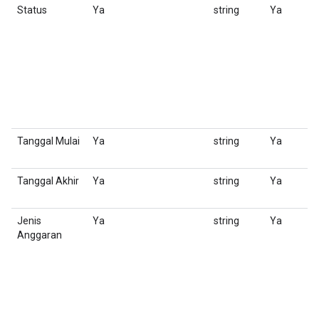
Status
Ya
string
Ya
S
Tanggal Mulai
Ya
string
Ya
S
M
Tanggal Akhir
Ya
string
Ya
S
M
Jenis
Ya
string
Ya
M
Anggaran
I
m
en