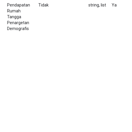
Pendapatan
Tidak
string, list
Ya
M
Rumah
d
Tangga
p
Penargetan
d
Demografis
T
C
m
f
1
C
m
f
5
N