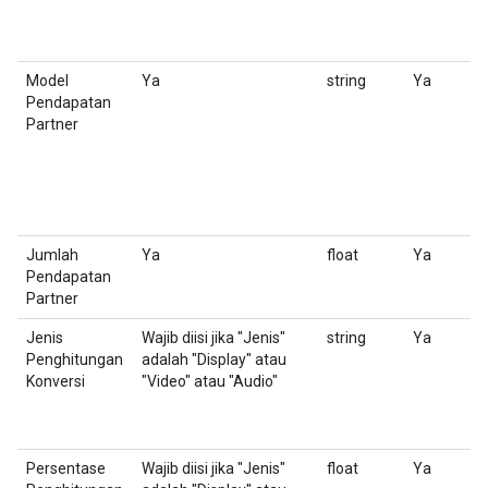
Model
Ya
string
Ya
M
Pendapatan
p
Partner
u
Jumlah
Ya
float
Ya
N
Pendapatan
Partner
Jenis
Wajib diisi jika "Jenis"
string
Ya
Pi
Penghitungan
adalah "Display" atau
Konversi
"Video" atau "Audio"
Persentase
Wajib diisi jika "Jenis"
float
Ya
T