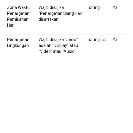
Zona Waktu
Wajib diisi jika
string
Ya
Z
Penargetan
"Penargetan Siang Hari"
Pemisahan
disertakan.
Hari
I
Penargetan
Wajib diisi jika "Jenis"
string, list
Ya
D
Lingkungan
adalah "Display" atau
Ap
"Video" atau "Audio"
U
U