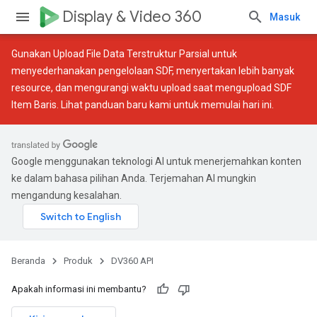
Display & Video 360
Masuk
Gunakan
Upload File Data Terstruktur Parsial
untuk
menyederhanakan pengelolaan SDF, menyertakan lebih banyak
resource, dan mengurangi waktu upload saat mengupload SDF
Item Baris. Lihat
panduan baru
kami untuk memulai hari ini.
Google menggunakan teknologi AI untuk menerjemahkan konten
ke dalam bahasa pilihan Anda. Terjemahan AI mungkin
mengandung kesalahan.
Beranda
Produk
DV360 API
Apakah informasi ini membantu?