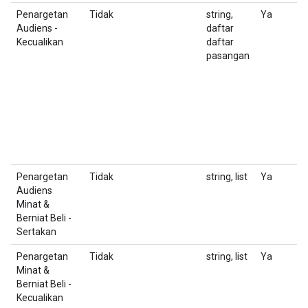
Penargetan
Tidak
string,
Ya
D
Audiens -
daftar
a
Kecualikan
daftar
d
pasangan
d
h
fo
(U
Co
N
al
2
Penargetan
Tidak
string, list
Ya
D
Audiens
F
Minat &
Berniat Beli -
Sertakan
Penargetan
Tidak
string, list
Ya
D
Minat &
F
Berniat Beli -
Kecualikan