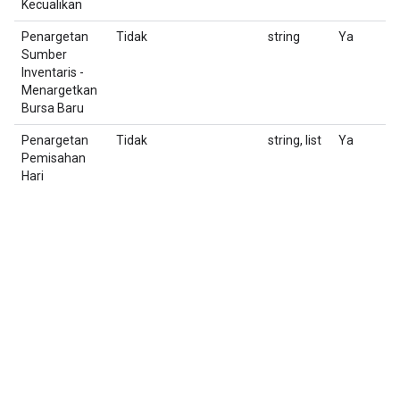
Kecualikan
Penargetan
Tidak
string
Ya
S
Sumber
Inventaris -
Menargetkan
Bursa Baru
Penargetan
Tidak
string, list
Ya
D
Pemisahan
d
Hari
+
+ 
+
b
d
s
1
e
1
s
U
(