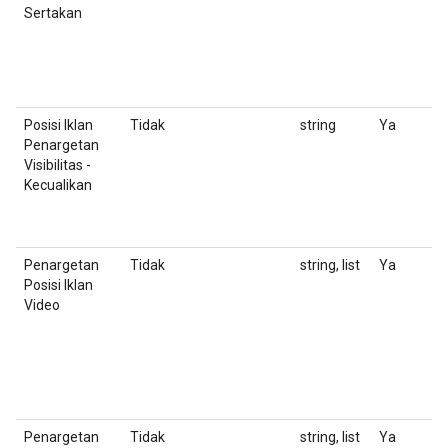
Sertakan
Posisi Iklan
Tidak
string
Ya
M
Penargetan
n
Visibilitas -
Kecualikan
Penargetan
Tidak
string, list
Ya
D
Posisi Iklan
y
Video
Penargetan
Tidak
string, list
Ya
D