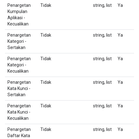
Penargetan
Tidak
string, list
Ya
D
Kumpulan
da
Aplikasi -
Kecualikan
Penargetan
Tidak
string, list
Ya
D
Kategori -
Fo
Sertakan
Penargetan
Tidak
string, list
Ya
D
Kategori -
Fo
Kecualikan
Penargetan
Tidak
string, list
Ya
D
Kata Kunci -
Sertakan
Penargetan
Tidak
string, list
Ya
D
Kata Kunci -
Kecualikan
Penargetan
Tidak
string, list
Ya
D
Daftar Kata
F