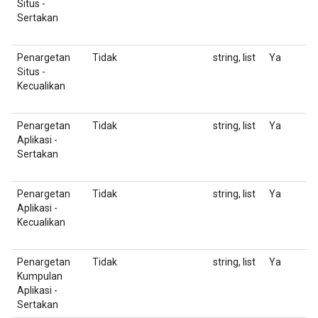
Situs -
m
Sertakan
t
(U
Penargetan
Tidak
string, list
Ya
D
Situs -
m
Kecualikan
t
(U
Penargetan
Tidak
string, list
Ya
D
Aplikasi -
m
Sertakan
d
'
Penargetan
Tidak
string, list
Ya
D
Aplikasi -
m
Kecualikan
d
'
Penargetan
Tidak
string, list
Ya
D
Kumpulan
ID
Aplikasi -
Sertakan