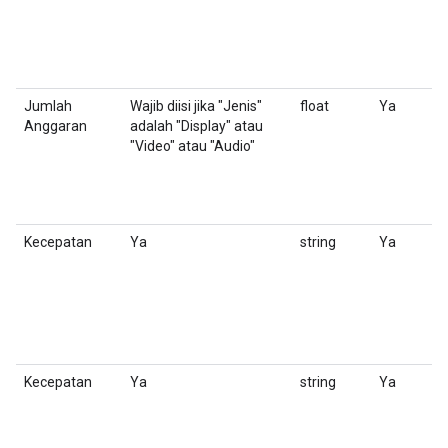
Jumlah
Wajib diisi jika "Jenis"
float
Ya
J
Anggaran
adalah "Display" atau
t
"Video" atau "Audio"
u
s
'
y
Kecepatan
Ya
string
Ya
J
I
Kecepatan
Ya
string
Ya
Ke