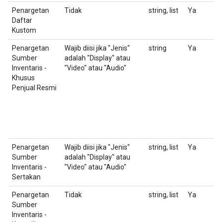
Penargetan
Tidak
string, list
Ya
D
Daftar
Us
Kustom
Penargetan
Wajib diisi jika "Jenis"
string
Ya
S
Sumber
adalah "Display" atau
p
Inventaris -
"Video" atau "Audio"
y
Khusus
F
Penjual Resmi
d
Penargetan
Wajib diisi jika "Jenis"
string, list
Ya
D
Sumber
adalah "Display" atau
(
Inventaris -
"Video" atau "Audio"
Sertakan
Penargetan
Tidak
string, list
Ya
D
Sumber
(
Inventaris -