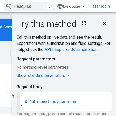
/
Fazer login
Nesta página
a. Consulte nosso
novo guia
Solicitação HTTP
Corpo da solicitação
Corpo da resposta
Escopos de
autorização
Testar
Isso foi útil?
Envie comentários