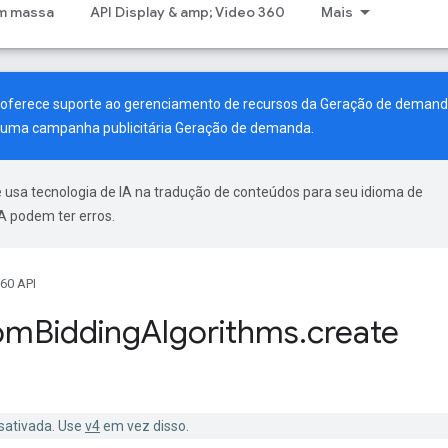
m massa
API Display & amp; Video 360
Mais
a oferece suporte ao gerenciamento de recursos da Geração de demand
ar uma campanha publicitária Geração de demanda.
 usa tecnologia de IA na tradução de conteúdos para seu idioma de
A podem ter erros.
60 API
om
Bidding
Algorithms
.
create
esativada. Use
v4
em vez disso.