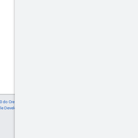
4.0 do Creative Commons
, e as amostras de
gle Developers
. Java é uma marca