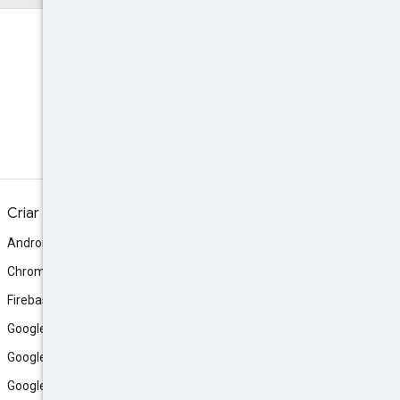
Discord
Participe do servidor da
comunidade no Discord.
Criar
Android
Chrome
Firebase
Google AI Studio
Google Antigravity
Google Cloud