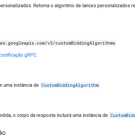
personalizados. Retorna o algoritmo de lances personalizados 
eo.googleapis.com/v3/customBiddingAlgorithms
codificação gRPC
.
ém uma instância de
CustomBiddingAlgorithm
.
edida, o corpo da resposta incluirá uma instância de
CustomBid
ão