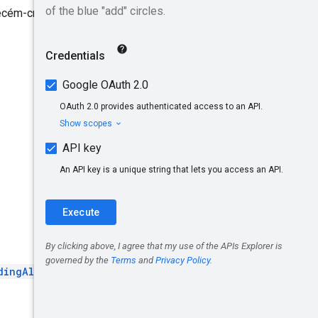
recém-criado se a operação
dingAlgorithm
.