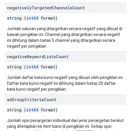
negatively
Targeted
Channels
Count
string (
int64
format)
Jumlah saluran yang ditargetkan secara negatif yang dibuat di
bawah pengiklan ini. Channel yang ditargetkan secara negatif
ini dihitung dalam batas 5 channel yang ditargetkan secara
negatif per pengiklan.
negative
Keyword
Lists
Count
string (
int64
format)
Jumlah daftar kata kunci negatif yang dibuat oleh pengiklan ini.
Daftar kata kunci negatif ini dihitung dalam batas 20 daftar
kata kunci negatif per pengiklan.
ad
Group
Criteria
Count
string (
int64
format)
Jumlah opsi penargetan individual dari jenis penargetan berikut
yang ditetapkan ke item baris di pengiklan ini. Setiap opsi