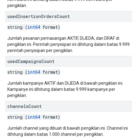
pengiklan.
used
Insertion
Orders
Count
string (
int64
format)
Jumlah pesanan pemasangan AKTIF, DIJEDA, dan DRAF di
pengiklan ini. Perintah penyisipan ini dihitung dalam batas 9.999
perintah penyisipan per pengiklan.
used
Campaigns
Count
string (
int64
format)
Jumlah kampanye AKTIF dan DIJEDA di bawah pengiklan ini.
Kampanye ini dihitung dalam batas 9.999 kampanye per
pengiklan.
channels
Count
string (
int64
format)
Jumlah channel yang dibuat di bawah pengiklan ini. Channel ini
dihitung dalam batas 1.000 channel per pengiklan.