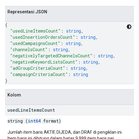
Representasi JSON
{
"usedLineItemsCount"
: 
string
,
"usedInsertionOrdersCount"
: 
string
,
"usedCampaignsCount"
: 
string
,
"channelsCount"
: 
string
,
"negativelyTargetedChannelsCount"
: 
string
,
"negativeKeywordListsCount"
: 
string
,
"adGroupCriteriaCount"
: 
string
,
"campaignCriteriaCount"
: 
string
}
Kolom
used
Line
Items
Count
string (
int64
format)
Jumlah item baris AKTIF, DIJEDA, dan DRAF di pengiklan ini.
Item baris ini dihitung dalam batas 9.999 item baris per