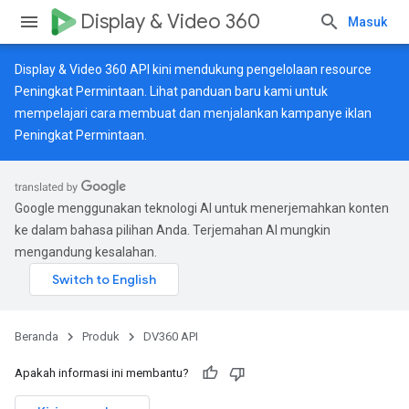
Display & Video 360
Masuk
Display & Video 360 API kini mendukung pengelolaan resource
Peningkat Permintaan. Lihat
panduan baru
kami untuk
mempelajari cara membuat dan menjalankan kampanye iklan
Peningkat Permintaan.
Google menggunakan teknologi AI untuk menerjemahkan konten
ke dalam bahasa pilihan Anda. Terjemahan AI mungkin
mengandung kesalahan.
Beranda
Produk
DV360 API
Apakah informasi ini membantu?