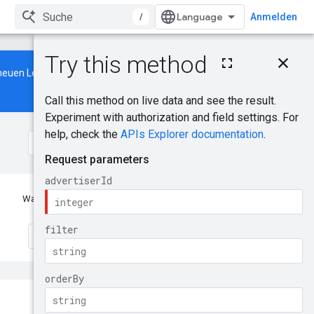
/
Anmelden
Auf dieser Seite
neuen Leitfaden
erfahren Sie,
HTTP-Anfrage
Pfadparameter
Abfrageparameter
Anfragetext
Antworttext
Autorisierungsbereich
e
Testen!
War das hilfreich?
Feedback geben