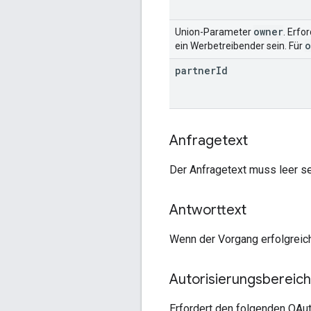
owner
Union-Parameter
. Erfo
o
ein Werbetreibender sein. Für
partner
Id
Anfragetext
Der Anfragetext muss leer se
Antworttext
Wenn der Vorgang erfolgreic
Autorisierungsbereic
Erfordert den folgenden OAut