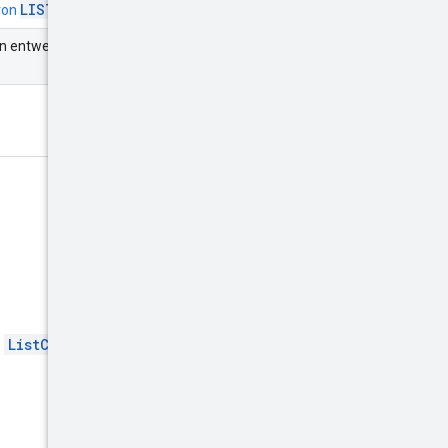
LIST
 von
-Anfragen
.
ann entweder ein Partner oder
n
ListChannelsResponse
.