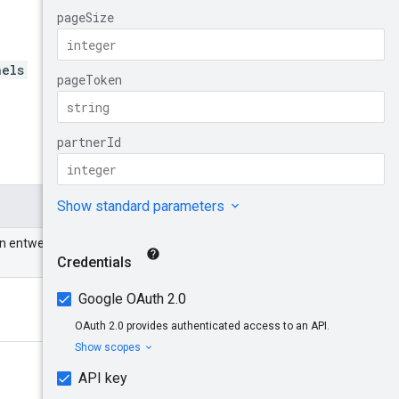
nels
ann entweder ein Partner oder