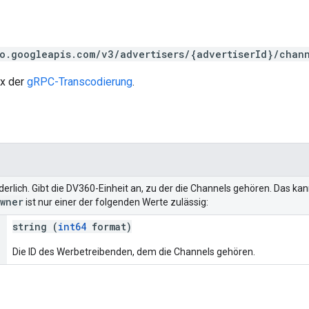
o.googleapis.com/v3/advertisers/{advertiserId}/chan
ax der
gRPC-Transcodierung
.
rderlich. Gibt die DV360-Einheit an, zu der die Channels gehören. Das k
wner
ist nur einer der folgenden Werte zulässig:
string (
int64
format)
Die ID des Werbetreibenden, dem die Channels gehören.