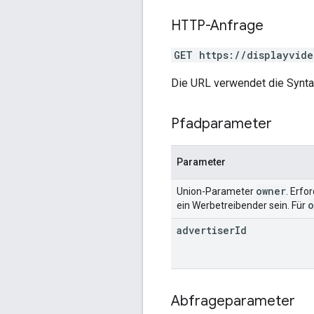
HTTP-Anfrage
GET https://displayvide
Die URL verwendet die Synt
Pfadparameter
Parameter
owner
Union-Parameter
. Erfo
o
ein Werbetreibender sein. Für
advertiser
Id
Abfrageparameter