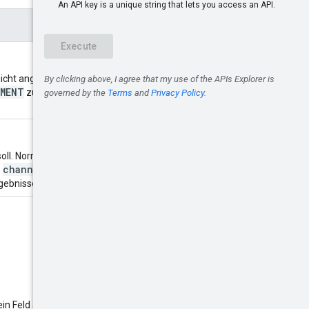
icht angegeben, wird
UMENT
zurück, wenn ein
soll. Normalerweise ist dies der
channels.list
e
rgebnisseite zurückgegeben.
in Feld absteigend sortieren