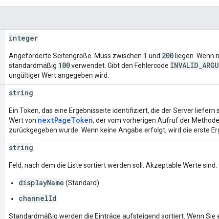
integer
1
200
Angeforderte Seitengröße. Muss zwischen
und
liegen. Wenn n
100
INVALID_ARG
standardmäßig
verwendet. Gibt den Fehlercode
ungültiger Wert angegeben wird.
string
Ein Token, das eine Ergebnisseite identifiziert, die der Server liefern 
nextPageToken
Wert von
, der vom vorherigen Aufruf der Method
zurückgegeben wurde. Wenn keine Angabe erfolgt, wird die erste E
string
Feld, nach dem die Liste sortiert werden soll. Akzeptable Werte sind:
displayName
(Standard)
channelId
Standardmäßig werden die Einträge aufsteigend sortiert. Wenn Sie e