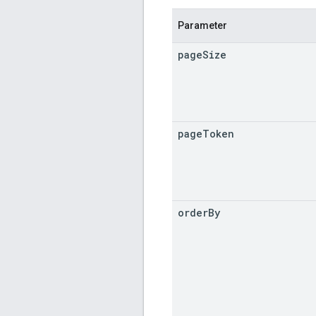
Parameter
page
Size
page
Token
order
By