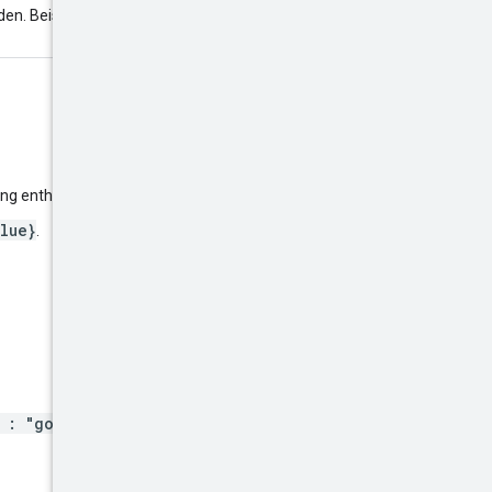
displayName
en. Beispiel:
ng enthalten.
lue}
.
 : "google"
.