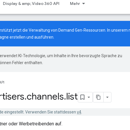
Display & amp; Video 360 API
Mehr
terstützt jetzt die Verwaltung von Demand Gen-Ressourcen.
In unserem 
gne erstellen und ausführen.
erwendet KI-Technologie, um Inhalte in Ihre bevorzugte Sprache zu
önnen Fehler enthalten.
API
tisers
.
channels
.
list
de eingestellt. Verwenden Sie stattdessen
v4
.
rtner oder Werbetreibenden auf.