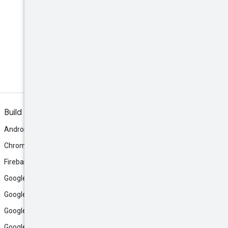
Discord
Tritt dem Discord-Server der
Community bei.
Build
Android
Chrome
Firebase
Google AI Studio
Google Antigravity
Google Cloud
Google Play