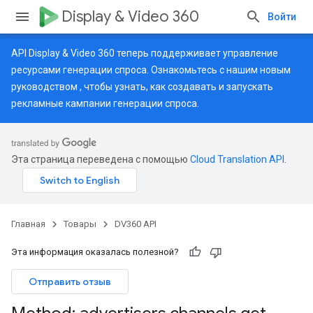
Display & Video 360
Войти
API Display & Video 360 теперь поддерживает управление
ресурсами генерации спроса. Ознакомьтесь с нашим
новым
руководством
, чтобы узнать, как создавать и запускать
рекламные кампании генерации спроса.
Эта страница переведена с помощью
Cloud Translation API
.
Главная
Товары
DV360 API
Эта информация оказалась полезной?
Отправить отзыв