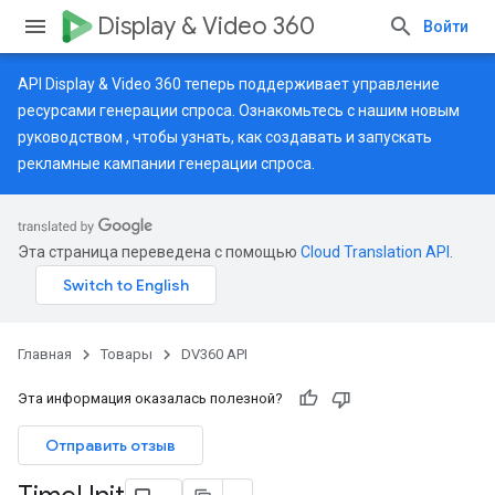
Display & Video 360
Войти
API Display & Video 360 теперь поддерживает управление
ресурсами генерации спроса. Ознакомьтесь с нашим
новым
руководством
, чтобы узнать, как создавать и запускать
рекламные кампании генерации спроса.
Эта страница переведена с помощью
Cloud Translation API
.
Главная
Товары
DV360 API
Эта информация оказалась полезной?
Отправить отзыв