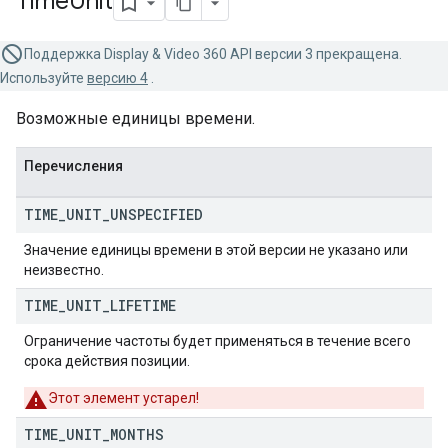
Time
Unit
Поддержка Display & Video 360 API версии 3 прекращена.
Используйте
версию 4
.
Возможные единицы времени.
Перечисления
TIME
_
UNIT
_
UNSPECIFIED
Значение единицы времени в этой версии не указано или
неизвестно.
TIME
_
UNIT
_
LIFETIME
Ограничение частоты будет применяться в течение всего
срока действия позиции.
Этот элемент устарел!
TIME
_
UNIT
_
MONTHS