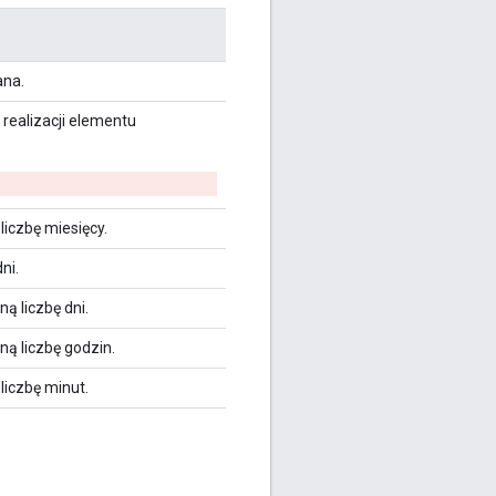
ana.
realizacji elementu
iczbę miesięcy.
ni.
ą liczbę dni.
ą liczbę godzin.
liczbę minut.