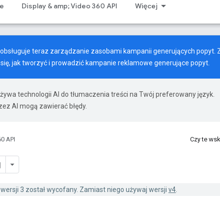
ze
Display & amp; Video 360 API
Więcej
60 obsługuje teraz zarządzanie zasobami kampanii generujących popyt.
 się, jak tworzyć i prowadzić kampanie reklamowe generujące popyt.
żywa technologii AI do tłumaczenia treści na Twój preferowany język.
ez AI mogą zawierać błędy.
0 API
Czy te ws
w wersji 3 został wycofany. Zamiast niego używaj wersji
v4
.