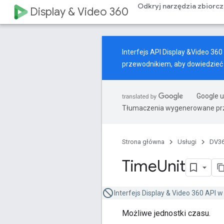
Odkryj narzędzia zbiorc
Display & Video 360
Interfejs API Display &Video 3
przewodnikiem
, aby dowiedzieć
Google u
Tłumaczenia wygenerowane prz
Strona główna
Usługi
DV36
Time
Unit
Interfejs Display & Video 360 API 
Możliwe jednostki czasu.