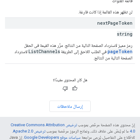
قائمة القنوات
لن تظهر هذه القائمة إذا كانت فارغة.
next
Page
Token
string
رمز مميز لاسترداد الصفحة التالية من النتائج. مرِّر هذه القيمة في الحقل
ListChannels
pageToken
في الطلب اللاحق إلى الطريقة
لاسترداد
الصفحة التالية من النتائج.
هل كان المحتوى مفيدًا؟
إرسال ملاحظات
إنّ محتوى هذه الصفحة مرخّص بموجب
ترخيص Creative Commons Attribution
4.0‏
ما لم يُنصّ على خلاف ذلك، ونماذج الرموز مرخّصة بموجب
ترخيص Apache 2.0‏
.
للاطّلاع على التفاصيل، يُرجى مراجعة
سياسات موقع Google Developers‏
. إنّ Java