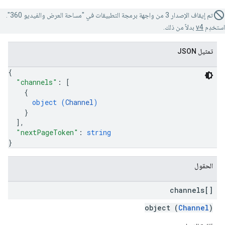
تم إيقاف الإصدار 3 من واجهة برمجة التطبيقات في "مساحة العرض والفيديو 360".
استخدِم
v4
بدلاً من ذلك.
تمثيل JSON
{
"channels"
: 
[
{
object (
Channel
)
}
]
,
"nextPageToken"
: 
string
}
الحقول
channels[]
object (
Channel
)