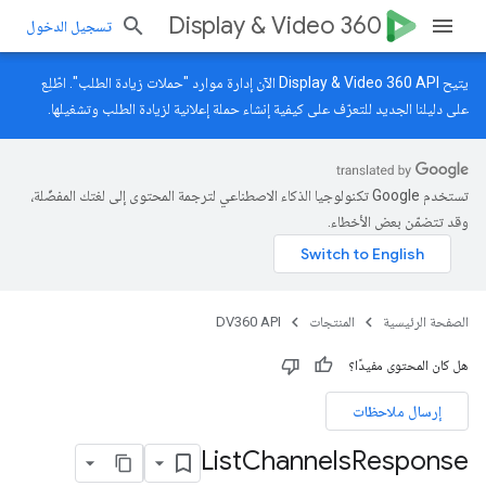
Display & Video 360
تسجيل الدخول
يتيح Display & Video 360 API الآن إدارة موارد "حملات زيادة الطلب". اطّلِع
على
دليلنا الجديد
للتعرّف على كيفية إنشاء حملة إعلانية لزيادة الطلب وتشغيلها.
تستخدم Google تكنولوجيا الذكاء الاصطناعي لترجمة المحتوى إلى لغتك المفضّلة،
وقد تتضمّن بعض الأخطاء.
الصفحة الرئيسية
المنتجات
DV360 API
هل كان المحتوى مفيدًا؟
إرسال ملاحظات
List
Channels
Response