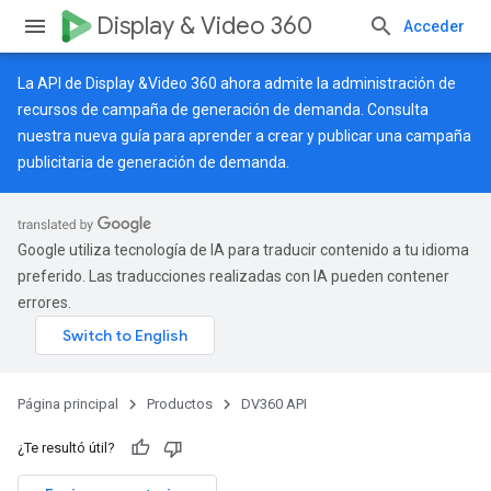
Display & Video 360
Acceder
La API de Display &Video 360 ahora admite la administración de
recursos de campaña de generación de demanda. Consulta
nuestra
nueva guía
para aprender a crear y publicar una campaña
publicitaria de generación de demanda.
Google utiliza tecnología de IA para traducir contenido a tu idioma
preferido. Las traducciones realizadas con IA pueden contener
errores.
Página principal
Productos
DV360 API
¿Te resultó útil?