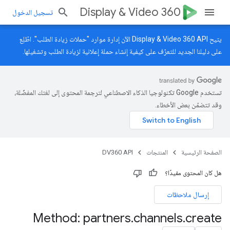
Display & Video 360
تسجيل الدخول
يتيح Display & Video 360 API الآن إدارة موارد "حملات زيادة الطلب". اطّلِع
على
دليلنا الجديد
للتعرّف على كيفية إنشاء حملة إعلانية لزيادة الطلب وتشغيلها.
تستخدم Google تكنولوجيا الذكاء الاصطناعي لترجمة المحتوى إلى لغتك المفضّلة،
وقد تتضمّن بعض الأخطاء.
الصفحة الرئيسية
المنتجات
DV360 API
هل كان المحتوى مفيدًا؟
إرسال ملاحظات
Method: partners
.
channels
.
create