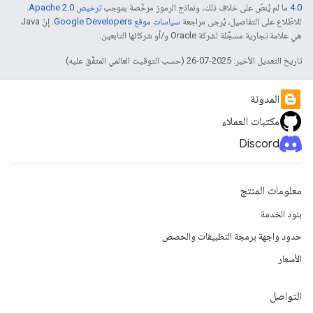
4.0‏
ما لم يُنصّ على خلاف ذلك، ونماذج الرموز مرخّصة بموجب
ترخيص Apache 2.0‏
.
للاطّلاع على التفاصيل، يُرجى مراجعة
سياسات موقع Google Developers‏
. إنّ Java
هي علامة تجارية مسجَّلة لشركة Oracle و/أو شركائها التابعين.
تاريخ التعديل الأخير: 2025-07-26 (حسب التوقيت العالمي المتفَّق عليه)
المدونة
مكتبات العملاء
Discord
معلومات المنتج
بنود الخدمة
حدود واجهة برمجة التطبيقات والحصص
الأسعار
التواصل