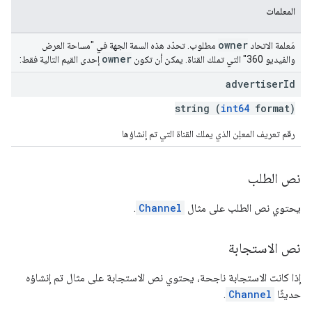
المعلمات
owner
مَعلمة الاتحاد
مطلوب. تحدّد هذه السمة الجهة في "مساحة العرض
owner
والفيديو 360" التي تملك القناة. يمكن أن تكون
إحدى القيم التالية فقط:
advertiser
Id
string (
int64
format)
رقم تعريف المعلِن الذي يملك القناة التي تم إنشاؤها
نص الطلب
يحتوي نص الطلب على مثال
Channel
.
نص الاستجابة
إذا كانت الاستجابة ناجحة، يحتوي نص الاستجابة على مثال تم إنشاؤه
حديثًا
Channel
.