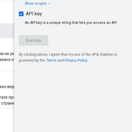
ли не указано, по умолчанию
азано недопустимое
ен вернуть сервер.
ьтате предыдущего вызова
я страница результатов.