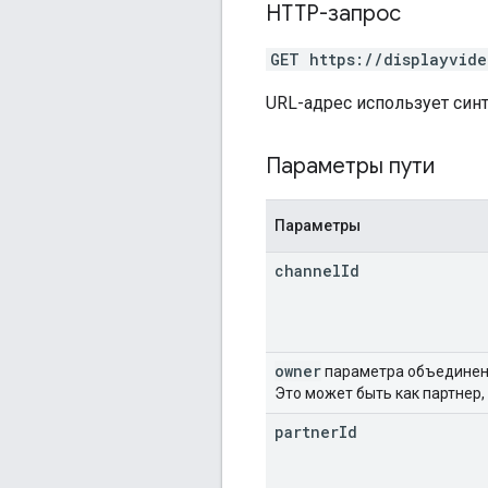
HTTP-запрос
GET https://displayvide
URL-адрес использует син
Параметры пути
Параметры
channel
Id
owner
параметра объединени
Это может быть как партнер,
partner
Id