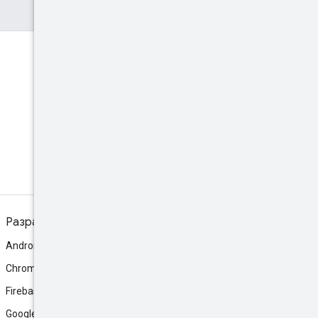
Discord
Присоединяйтесь к
сообществу на Discord-
сервере.
Разработка
Android
Chrome
Firebase
Google AI Studio