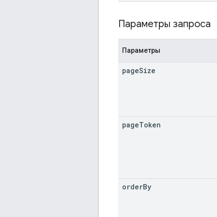
Параметры запроса
Параметры
page
Size
page
Token
order
By