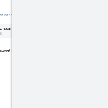
тве
по запросам фильтров
длежит родительский канал.
х:
ьский канал.