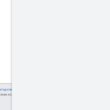
вторства 4.0"
, а примеры кода – по
знак корпорации Oracle и ее