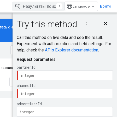
/
Войти
Содержание
ьтесь с нашим
новым
HTTP-запрос
Параметры пути
Параметры запроса
Тело запроса
Тело ответа
Области
авторизации
 оказалась полезной?
Попробовать
Отправить отзыв