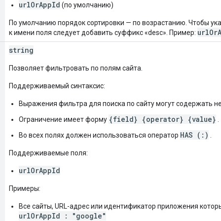
urlOrAppId
(по умолчанию)
По умолчанию порядок сортировки — по возрастанию. Чтобы ука
urlOr
к имени поля следует добавить суффикс «desc». Пример:
string
Позволяет фильтровать по полям сайта.
Поддерживаемый синтаксис:
Выражения фильтра для поиска по сайту могут содержать не
{field} {operator} {value}
Ограничение имеет форму
.
HAS (:)
Во всех полях должен использоваться оператор
.
Поддерживаемые поля:
urlOrAppId
Примеры:
Все сайты, URL-адрес или идентификатор приложения которы
urlOrAppId : "google"