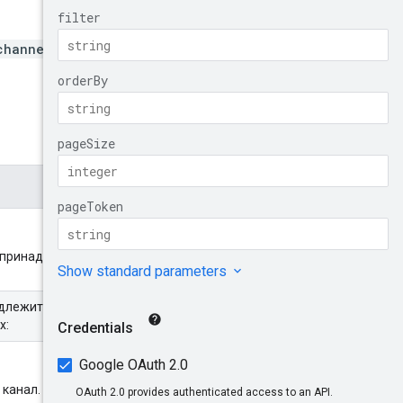
channelId}/sites
у принадлежат запрошенные
длежит родительский канал.
х:
 канал.