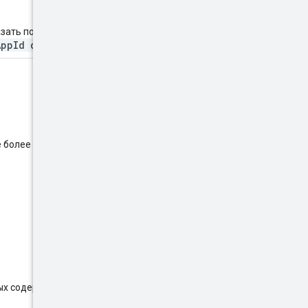
зать порядок убывания поля,
AppId desc
.
 более одного ограничения.
х содержит «google»: