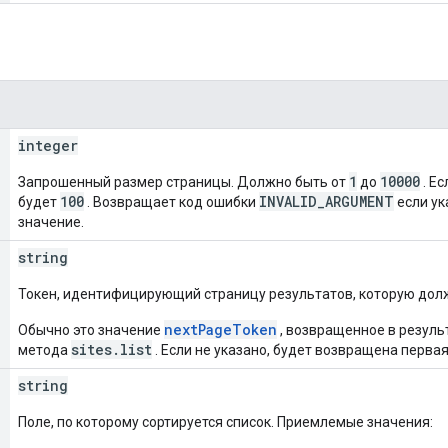
integer
1
10000
Запрошенный размер страницы. Должно быть от
до
. Ес
100
INVALID_ARGUMENT
будет
. Возвращает код ошибки
если ук
значение.
string
Токен, идентифицирующий страницу результатов, которую долж
nextPageToken
Обычно это значение
, возвращенное в резул
sites.list
метода
. Если не указано, будет возвращена перва
string
Поле, по которому сортируется список. Приемлемые значения: