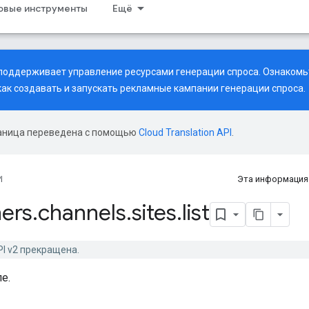
совые инструменты
Ещё
рь поддерживает управление ресурсами генерации спроса. Ознаком
 как создавать и запускать рекламные кампании генерации спроса.
аница переведена с помощью
Cloud Translation API
.
I
Эта информация
ers
.
channels
.
sites
.
list
PI v2 прекращена.
е.