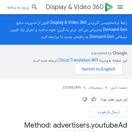
Display & Video 360
ورود به برنامه
رابط برنامه‌نویسی کاربردی Display & Video 360 اکنون از مدیریت منابع
Demand Gen پشتیبانی می‌کند. برای یادگیری نحوه ساخت و اجرای یک کمپین
تبلیغاتی Demand Gen، به
راهنمای جدید
ما مراجعه کنید.
این صفحه به‌وسیله
ترجمه شده است.
صفحه اصلی
محصولات
DV360 API
این مرور مفید بود؟
ارسال بازخورد
Method: advertisers
.
youtube
Ad