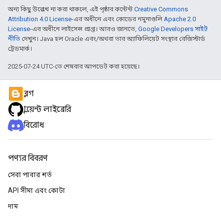
অন্য কিছু উল্লেখ না করা থাকলে, এই পৃষ্ঠার কন্টেন্ট
Creative Commons
Attribution 4.0 License
-এর অধীনে এবং কোডের নমুনাগুলি
Apache 2.0
License
-এর অধীনে লাইসেন্স প্রাপ্ত। আরও জানতে,
Google Developers সাইট
নীতি
দেখুন। Java হল Oracle এবং/অথবা তার অ্যাফিলিয়েট সংস্থার রেজিস্টার্ড
ট্রেডমার্ক।
2025-07-24 UTC-তে শেষবার আপডেট করা হয়েছে।
ব্লগ
ক্লায়েন্ট লাইব্রেরি
বিরোধ
পণ্যর বিবরণ
সেবা পাবার শর্ত
API সীমা এবং কোটা
দাম