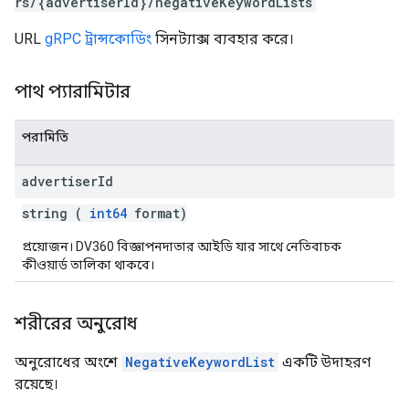
rs/{advertiserId}/negativeKeywordLists
URL
gRPC ট্রান্সকোডিং
সিনট্যাক্স ব্যবহার করে।
পাথ প্যারামিটার
পরামিতি
advertiser
Id
string (
int64
format)
প্রয়োজন। DV360 বিজ্ঞাপনদাতার আইডি যার সাথে নেতিবাচক
কীওয়ার্ড তালিকা থাকবে।
শরীরের অনুরোধ
অনুরোধের অংশে
NegativeKeywordList
একটি উদাহরণ
রয়েছে।