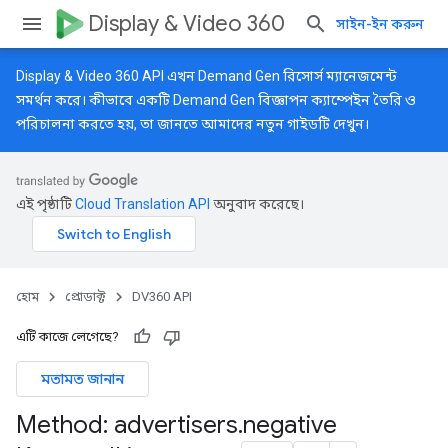
Display & Video 360
সাইন-ইন করুন
Display & Video 360 API এখন Demand Gen রিসোর্স ম্যানেজমেন্ট
সমর্থন করে। কীভাবে একটি Demand Gen বিজ্ঞাপন ক্যাম্পেইন তৈরি ও
পরিচালনা করতে হয়, তা জানতে আমাদের
নতুন গাইডটি
দেখুন।
এই পৃষ্ঠাটি
Cloud Translation API
অনুবাদ করেছে।
হোম
প্রোডাক্ট
DV360 API
এটি কাজে লেগেছে?
মতামত জানান
Method: advertisers
.
negative