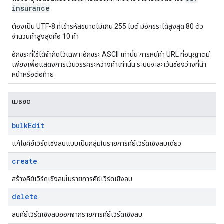
insurance
ต้องเป็น UTF-8 ที่เข้ารหัสขนาดไม่เกิน 255 ไบต์ มีอักขระได้สูงสุด 80 ตัว
จำนวนคำสูงสุดคือ 10 คำ
อักขระที่ใช้ได้จํากัดไว้เฉพาะอักขระ ASCII เท่านั้น การหนีค่า URL ที่อนุญาตมี
เพียงเพื่อแสดงการเว้นวรรคระหว่างคำเท่านั้น ระบบจะละเว้นช่องว่างที่นำ
หน้าหรือต่อท้าย
เมธอด
bulk
Edit
แก้ไขคีย์เวิร์ดเชิงลบแบบเป็นกลุ่มในรายการคีย์เวิร์ดเชิงลบเดียว
create
สร้างคีย์เวิร์ดเชิงลบในรายการคีย์เวิร์ดเชิงลบ
delete
ลบคีย์เวิร์ดเชิงลบออกจากรายการคีย์เวิร์ดเชิงลบ