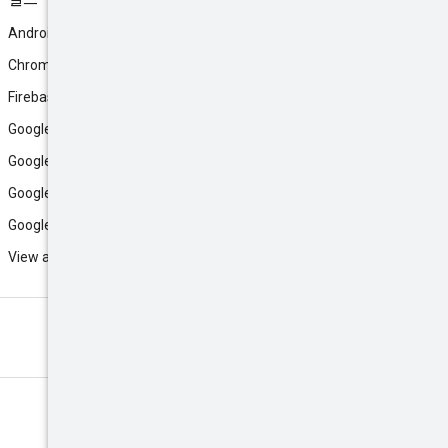
빌드
Android
Chrome
Firebase
Google AI Studio
Google Antigravity
Google Cloud
Google Play
View all