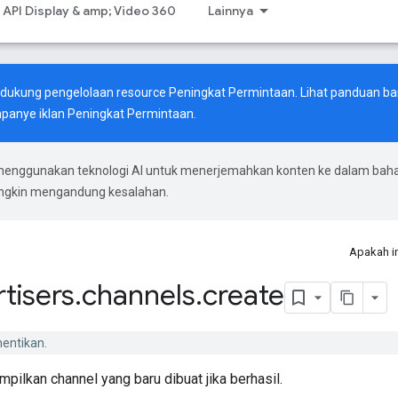
API Display & amp; Video 360
Lainnya
endukung pengelolaan resource Peningkat Permintaan. Lihat
panduan ba
anye iklan Peningkat Permintaan.
menggunakan teknologi AI untuk menerjemahkan konten ke dalam bah
ungkin mengandung kesalahan.
Apakah i
tisers
.
channels
.
create
hentikan.
ilkan channel yang baru dibuat jika berhasil.