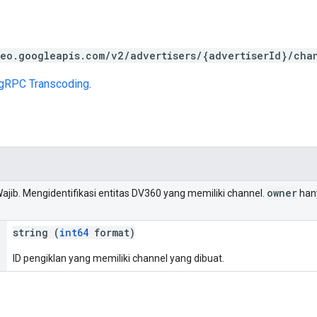
eo.googleapis.com/v2/advertisers/{advertiserId}/cha
gRPC Transcoding
.
owner
Wajib. Mengidentifikasi entitas DV360 yang memiliki channel.
hany
string (
int64
format)
ID pengiklan yang memiliki channel yang dibuat.