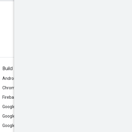
Discord
Bergabunglah ke server
Discord komunitas.
Build
Android
Chrome
Firebase
Google AI Studio
Google Antigravity
Google Cloud