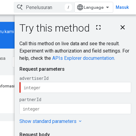
/
Masuk
Pada halaman ini
ru
kami untuk mempelajari cara
Permintaan HTTP
Parameter jalur
Parameter kueri
Isi permintaan
asa
Isi respons
Cakupan otorisasi
Cobalah!
nformasi ini membantu?
Kirim masukan