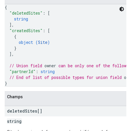
{
"deletedSites"
: 
[
string
]
,
"createdSites"
: 
[
{
object (
Site
)
}
]
,
// Union field 
owner
 can be only one of the followi
"partnerId"
: 
string
// End of list of possible types for union field 
own
}
Champs
deleted
Sites[]
string