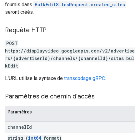
fournis dans
BulkEditSitesRequest.created_sites
seront créés.
Requête HTTP
POST
https://displayvideo.googleapis.com/v2/advertise
rs/{advertiserId}/channels/{channelId}/sites:bul
kEdit
L'URL utilise la syntaxe de
transcodage gRPC
.
Paramètres de chemin d'accès
Paramètres
channel
Id
string (
int64
format)