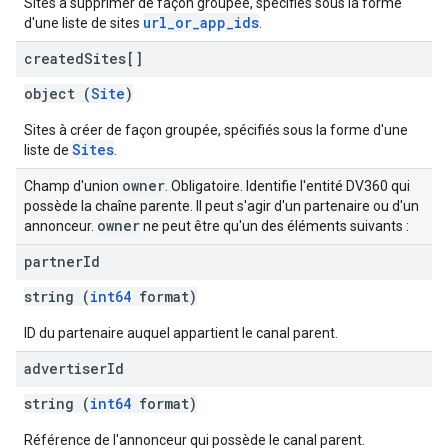
Sites à supprimer de façon groupée, spécifiés sous la forme
url_or_app_ids
d'une liste de sites
.
created
Sites[]
object (
Site
)
Sites à créer de façon groupée, spécifiés sous la forme d'une
Sites
liste de
.
owner
Champ d'union
. Obligatoire. Identifie l'entité DV360 qui
possède la chaîne parente. Il peut s'agir d'un partenaire ou d'un
owner
annonceur.
ne peut être qu'un des éléments suivants :
partner
Id
string (
int64
format)
ID du partenaire auquel appartient le canal parent.
advertiser
Id
string (
int64
format)
Référence de l'annonceur qui possède le canal parent.