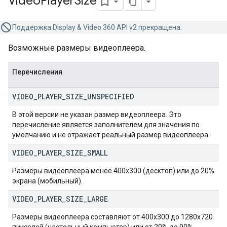
Video
Player
Size
Поддержка Display & Video 360 API v2 прекращена.
Возможные размеры видеоплеера.
Перечисления
VIDEO
_
PLAYER
_
SIZE
_
UNSPECIFIED
В этой версии не указан размер видеоплеера. Это
перечисление является заполнителем для значения по
умолчанию и не отражает реальный размер видеоплеера.
VIDEO
_
PLAYER
_
SIZE
_
SMALL
Размеры видеоплеера менее 400х300 (десктоп) или до 20%
экрана (мобильный).
VIDEO
_
PLAYER
_
SIZE
_
LARGE
Размеры видеоплеера составляют от 400x300 до 1280x720