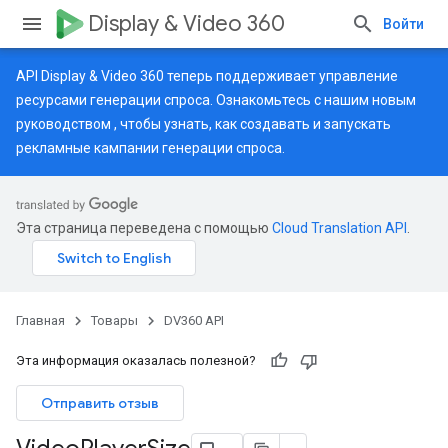
Display & Video 360
Войти
API Display & Video 360 теперь поддерживает управление
ресурсами генерации спроса. Ознакомьтесь с нашим
новым
руководством
, чтобы узнать, как создавать и запускать
рекламные кампании генерации спроса.
Эта страница переведена с помощью
Cloud Translation API
.
Главная
Товары
DV360 API
Эта информация оказалась полезной?
Отправить отзыв