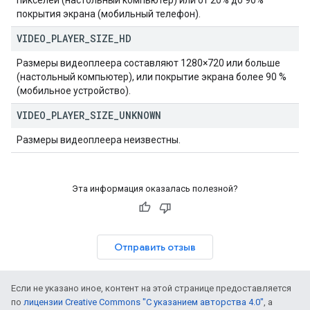
пикселей (настольный компьютер) или от 20% до 90%
покрытия экрана (мобильный телефон).
VIDEO
_
PLAYER
_
SIZE
_
HD
Размеры видеоплеера составляют 1280×720 или больше
(настольный компьютер), или покрытие экрана более 90 %
(мобильное устройство).
VIDEO
_
PLAYER
_
SIZE
_
UNKNOWN
Размеры видеоплеера неизвестны.
Эта информация оказалась полезной?
Отправить отзыв
Если не указано иное, контент на этой странице предоставляется
по
лицензии Creative Commons "С указанием авторства 4.0"
, а