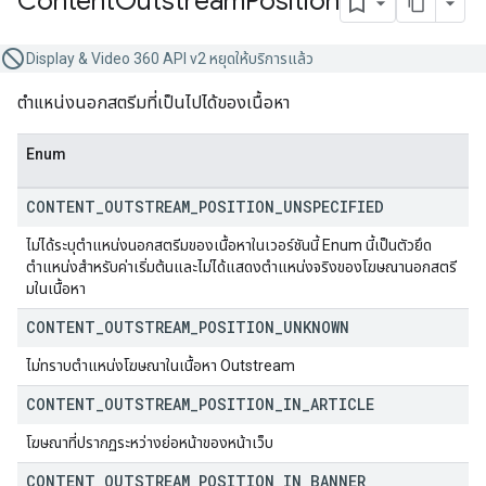
Content
Outstream
Position
Display & Video 360 API v2 หยุดให้บริการแล้ว
ตำแหน่งนอกสตรีมที่เป็นไปได้ของเนื้อหา
Enum
CONTENT
_
OUTSTREAM
_
POSITION
_
UNSPECIFIED
ไม่ได้ระบุตำแหน่งนอกสตรีมของเนื้อหาในเวอร์ชันนี้ Enum นี้เป็นตัวยึด
ตำแหน่งสำหรับค่าเริ่มต้นและไม่ได้แสดงตำแหน่งจริงของโฆษณานอกสตรี
มในเนื้อหา
CONTENT
_
OUTSTREAM
_
POSITION
_
UNKNOWN
ไม่ทราบตำแหน่งโฆษณาในเนื้อหา Outstream
CONTENT
_
OUTSTREAM
_
POSITION
_
IN
_
ARTICLE
โฆษณาที่ปรากฏระหว่างย่อหน้าของหน้าเว็บ
CONTENT
_
OUTSTREAM
_
POSITION
_
IN
_
BANNER