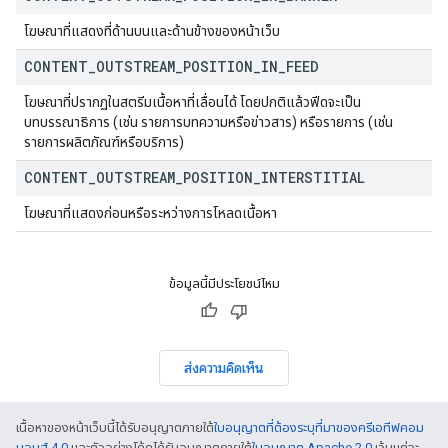
โฆษณาที่แสดงที่ด้านบนและด้านข้างของหน้าเว็บ
CONTENT
_
OUTSTREAM
_
POSITION
_
IN
_
FEED
โฆษณาที่ปรากฏในสตรีมเนื้อหาที่เลื่อนได้ โดยปกติแล้วฟีดจะเป็น
บทบรรณาธิการ (เช่น รายการบทความหรือข่าวสาร) หรือรายการ (เช่น
รายการผลิตภัณฑ์หรือบริการ)
CONTENT
_
OUTSTREAM
_
POSITION
_
INTERSTITIAL
โฆษณาที่แสดงก่อนหรือระหว่างการโหลดเนื้อหา
ข้อมูลนี้มีประโยชน์ไหม
ส่งความคิดเห็น
เนื้อหาของหน้าเว็บนี้ได้รับอนุญาตภายใต้
ใบอนุญาตที่ต้องระบุที่มาของครีเอทีฟคอม
มอนส์ 4.0
และตัวอย่างโค้ดได้รับอนุญาตภายใต้
ใบอนุญาต Apache 2.0
เว้นแต่จะ