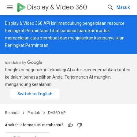
Display & Video 360
Masuk
Display & Video 360 API kini mendukung pengelolaan resource
Peningkat Permintaan. Lihat
panduan baru
kami untuk
mempelajari cara membuat dan menjalankan kampanye iklan
Peningkat Permintaan.
Google menggunakan teknologi AI untuk menerjemahkan konten
ke dalam bahasa pilihan Anda. Terjemahan AI mungkin
mengandung kesalahan.
Beranda
Produk
DV360 API
Apakah informasi ini membantu?