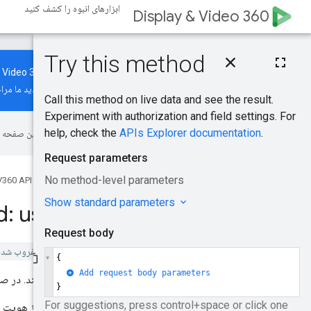
ابزارهای انبوه را کشف کنید
Display & Video 360
Demand Gen، به
راهنمای جدید
ما مراج
این صفحه ب
صفحه اصلی
محصولات
360 API
: users
.
create
Display & Video 360 API v1 غروب شده است.
یک کاربر جدید ایجاد می کند. در صور
این روش دارای الزامات احراز هویت 