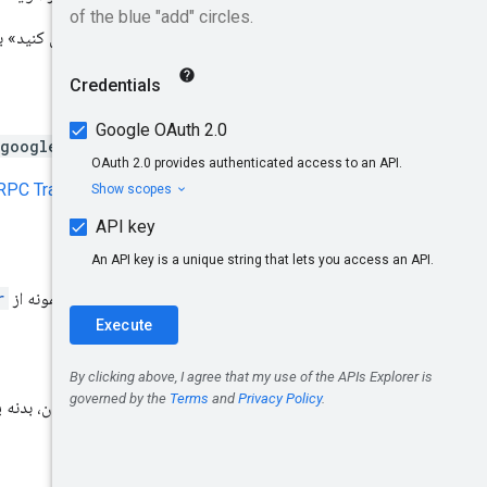
ویژگی «این روش را امتحان کنید» بر
درخواست HTTP
.googleapis.com/v1/users
URL از دستور
RPC Transcoding
درخواست بدن
بدنه درخواست شامل یک نمونه از
r
بدن پاسخگو
در صورت موفقیت آمیز بودن، بدنه 
محدوده مجوز