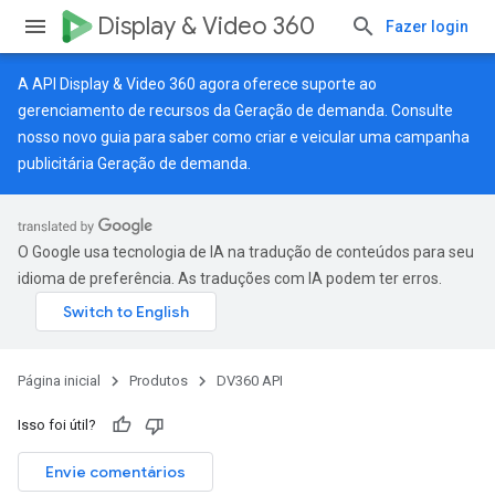
Display & Video 360
Fazer login
A API Display & Video 360 agora oferece suporte ao
gerenciamento de recursos da Geração de demanda. Consulte
nosso
novo guia
para saber como criar e veicular uma campanha
publicitária Geração de demanda.
O Google usa tecnologia de IA na tradução de conteúdos para seu
idioma de preferência. As traduções com IA podem ter erros.
Página inicial
Produtos
DV360 API
Isso foi útil?
Envie comentários