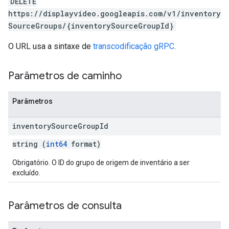
DELETE
https://displayvideo.googleapis.com/v1/inventory
SourceGroups/{inventorySourceGroupId}
O URL usa a sintaxe de
transcodificação gRPC
.
Parâmetros de caminho
Parâmetros
inventory
Source
Group
Id
string (
int64
format)
Obrigatório. O ID do grupo de origem de inventário a ser
excluído.
Parâmetros de consulta