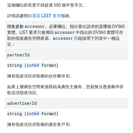
這個欄位的長度不得超過 500 個半形字元。
LIST
詳情請參閱
篩選器
要求
指南。
accessor
聯集參數
。必要欄位。指出發出請求的是哪個 DV360
accessor
實體。LIST 要求只會傳回
中指出的 DV360 實體可存
accessor
取的指派廣告空間來源。
只能採用下列其中一種設
定：
partner
Id
string (
int64
format)
擁有指派項目存取權的合作夥伴 ID。
如果上層廣告空間來源群組為廣告主擁有，您就無法透過夥伴存
取這項指派項目。
advertiser
Id
string (
int64
format)
擁有指派項目存取權的廣告客戶 ID。