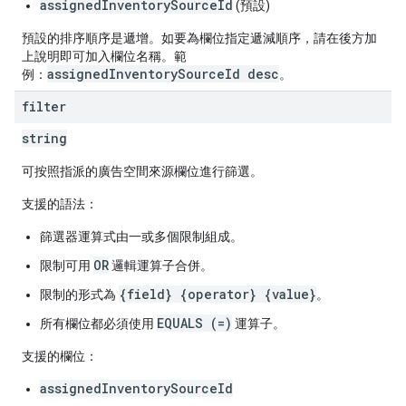
assignedInventorySourceId
(預設)
預設的排序順序是遞增。如要為欄位指定遞減順序，請在後方加
上說明即可加入欄位名稱。範
assignedInventorySourceId desc
例：
。
filter
string
可按照指派的廣告空間來源欄位進行篩選。
支援的語法：
篩選器運算式由一或多個限制組成。
OR
限制可用
邏輯運算子合併。
{field} {operator} {value}
限制的形式為
。
EQUALS (=)
所有欄位都必須使用
運算子。
支援的欄位：
assignedInventorySourceId