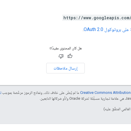
https://www.googleapis.com
ى بروتوكول OAuth 2.0
.
هل كان المحتوى مفيدًا؟
إرسال ملاحظات
ما لم يُنصّ على خلاف ذلك، ونماذج الرموز مرخّصة بموجب
تر