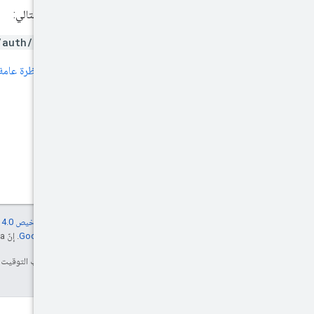
يجب توفير نطاق OAuth التالي:
/auth/display-video
لمزيد من المعلومات، راجِع
نظرة عامة عل
إنّ محتوى هذه الصفحة مرخّص بموجب
ترخيص Creative Commons Attribution 4.0‏
مراجعة
سياسات موقع Google Developers‏
. إنّ Java هي علامة تجارية مسجَّلة لشركة Oracle و/أو شركائها التابعين.
تاريخ التعديل الأخير: 2025-07-25 (حسب التوقيت العالمي المتفَّق عليه)