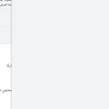
يمكن الوصول إليها لكيان "مساحة العرض والفيديو 360
partner
Id
advertiser
Id
نص الطلب
يجب أن يكون نص الطلب فارغًا.
نص الاستجابة
إذا كانت الاستجابة ناجحة، يحتوي 
نطاقات التفويض