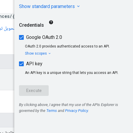
طلب HTTP
nces/{googleAudienceId}
يستخدِم عنوان URL بنية
تحويل ترميز
مَعلمات المسار
المَعلمات
google
Audience
Id
معلمات طلب البحث
المَعلمات
accessor
معلمة الاتحاد