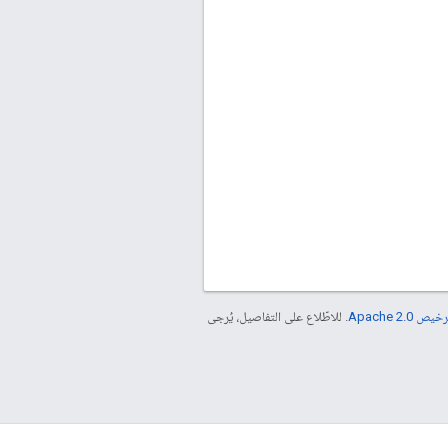
خيص Apache 2.0‏
. للاطّلاع على التفاصيل، يُرجى