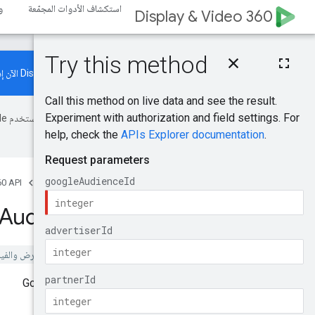
استكشاف الأدوات المجمّعة
و
Display & Video 360
يتيح Display & Video 360 API الآن إدارة موارد "حملات زيادة الطلب". اطّلِع على
الأخطاء.
الصفحة الرئيسية
المنتجات
0 API
Audiences
.
get
تم إيقاف الإصدار 1 من "مساحة العرض والفيديو 360 API".
الحصول على جمهور Google