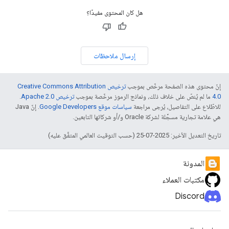
هل كان المحتوى مفيدًا؟
إرسال ملاحظات
إنّ محتوى هذه الصفحة مرخّص بموجب
ترخيص Creative Commons Attribution
4.0‏
ما لم يُنصّ على خلاف ذلك، ونماذج الرموز مرخّصة بموجب
ترخيص Apache 2.0‏
.
للاطّلاع على التفاصيل، يُرجى مراجعة
سياسات موقع Google Developers‏
. إنّ Java
هي علامة تجارية مسجَّلة لشركة Oracle و/أو شركائها التابعين.
تاريخ التعديل الأخير: 2025-07-25 (حسب التوقيت العالمي المتفَّق عليه)
المدونة
مكتبات العملاء
Discord