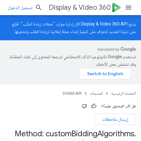
Display & Video 360
تسجيل الدخول
يتيح Display & Video 360 API الآن إدارة موارد "حملات زيادة الطلب". اطّلِع
على
دليلنا الجديد
للتعرّف على كيفية إنشاء حملة إعلانية لزيادة الطلب وتشغيلها.
تستخدم Google تكنولوجيا الذكاء الاصطناعي لترجمة المحتوى إلى لغتك المفضّلة،
وقد تتضمّن بعض الأخطاء.
الصفحة الرئيسية
المنتجات
DV360 API
هل كان المحتوى مفيدًا؟
إرسال ملاحظات
Method: custom
Bidding
Algorithms
.