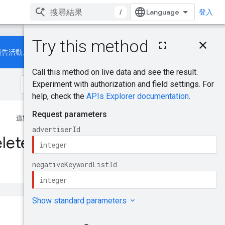
/
登入
這個頁面中的內容
廣告活動。
HTTP 要求
路徑參數
要求主體
回應主體
授權範圍
這對你有幫助嗎？
試試看！
lete
提供意見