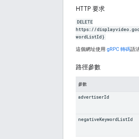
HTTP 要求
DELETE
https://displayvideo.go
wordListId}
這個網址使用
gRPC 轉碼
語
路徑參數
參數
advertiser
Id
negative
Keyword
List
Id