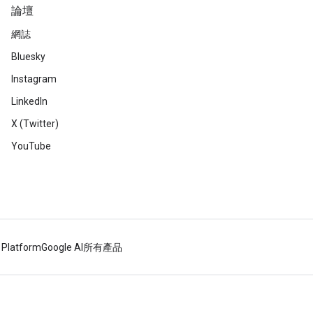
論壇
網誌
Bluesky
Instagram
LinkedIn
X (Twitter)
YouTube
 Platform
Google AI
所有產品