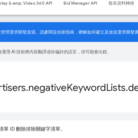
play & amp; Video 360 API
Bid Manager API
報表資料轉移
PI 現在支援管理需求開發資源。請參閱
這份新指南
，瞭解如何建立及放送需求開發
le 會運用 AI 技術將內容翻譯成你偏好的語言，但可能會出錯。
tisers
.
negative
Keyword
Lists
.
de
。
清單 ID 刪除排除關鍵字清單。