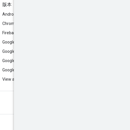
版本
Android
Chrome
Firebase
Google AI Studio
Google Antigravity
Google Cloud
Google Play
View all