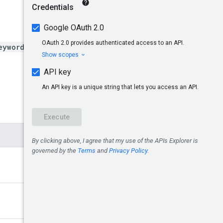
eywordLists/{negativeKey