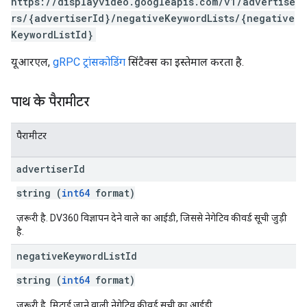
https://displayvideo.googleapis.com/v1/advertise
rs/{advertiserId}/negativeKeywordLists/{negative
KeywordListId}
यूआरएल,
gRPC ट्रांसकोडिंग
सिंटैक्स का इस्तेमाल करता है.
पाथ के पैरामीटर
पैरामीटर
advertiser
Id
string (
int64
format)
ज़रूरी है. DV360 विज्ञापन देने वाले का आईडी, जिससे नेगेटिव कीवर्ड सूची जुड़ी
है.
negative
Keyword
List
Id
string (
int64
format)
ज़रूरी है. मिटाई जाने वाली नेगेटिव कीवर्ड सूची का आईडी.