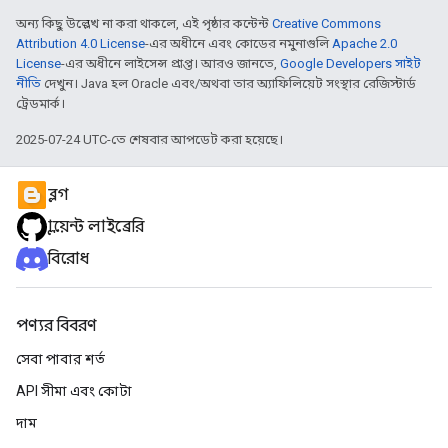
অন্য কিছু উল্লেখ না করা থাকলে, এই পৃষ্ঠার কন্টেন্ট
Creative Commons
Attribution 4.0 License
-এর অধীনে এবং কোডের নমুনাগুলি
Apache 2.0
License
-এর অধীনে লাইসেন্স প্রাপ্ত। আরও জানতে,
Google Developers সাইট
নীতি
দেখুন। Java হল Oracle এবং/অথবা তার অ্যাফিলিয়েট সংস্থার রেজিস্টার্ড
ট্রেডমার্ক।
2025-07-24 UTC-তে শেষবার আপডেট করা হয়েছে।
ব্লগ
ক্লায়েন্ট লাইব্রেরি
বিরোধ
পণ্যর বিবরণ
সেবা পাবার শর্ত
API সীমা এবং কোটা
দাম