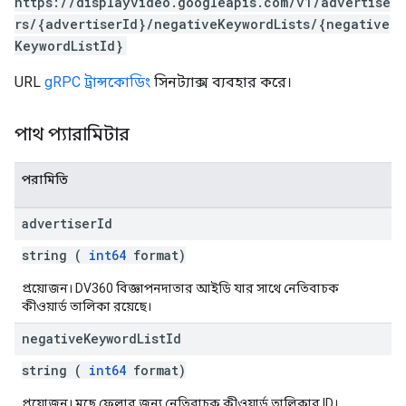
https://displayvideo.googleapis.com/v1/advertise
rs/{advertiserId}/negativeKeywordLists/{negative
KeywordListId}
URL
gRPC ট্রান্সকোডিং
সিনট্যাক্স ব্যবহার করে।
পাথ প্যারামিটার
পরামিতি
advertiser
Id
string (
int64
format)
প্রয়োজন। DV360 বিজ্ঞাপনদাতার আইডি যার সাথে নেতিবাচক
কীওয়ার্ড তালিকা রয়েছে।
negative
Keyword
List
Id
string (
int64
format)
প্রয়োজন। মুছে ফেলার জন্য নেতিবাচক কীওয়ার্ড তালিকার ID।