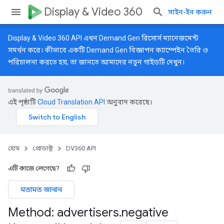
Display & Video 360
সাইন-ইন করুন
Display & Video 360 API এখন Demand Gen রিসোর্স ম্যানেজমেন্ট
সমর্থন করে। কীভাবে একটি Demand Gen বিজ্ঞাপন ক্যাম্পেইন তৈরি ও
পরিচালনা করতে হয়, তা জানতে আমাদের
নতুন গাইডটি
দেখুন।
এই পৃষ্ঠাটি
Cloud Translation API
অনুবাদ করেছে।
হোম
প্রোডাক্ট
DV360 API
এটি কাজে লেগেছে?
মতামত জানান
Method: advertisers
.
negative