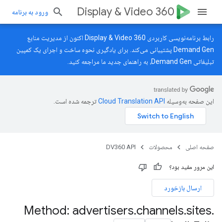
Display & Video 360
ورود به برنامه
رابط برنامه‌نویسی کاربردی Display & Video 360 اکنون از مدیریت منابع
Demand Gen پشتیبانی می‌کند. برای یادگیری نحوه ساخت و اجرای یک کمپین
تبلیغاتی Demand Gen، به
راهنمای جدید
ما مراجعه کنید.
این صفحه به‌وسیله
ترجمه شده است.
صفحه اصلی
محصولات
DV360 API
این مرور مفید بود؟
ارسال بازخورد
Method: advertisers
.
channels
.
sites
.