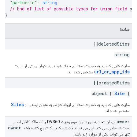
"partnerId"
: 
string
// End of list of possible types for union field 
own
}
فیلدها
deleted
Sites[]
string
سایت هایی که باید به صورت دسته ای حذف شوند، به عنوان لیستی از سایت
url_or_app_ids
مشخص شده اند.
created
Sites[]
object (
Site
)
Sites
سایت هایی که باید به صورت دسته ای ایجاد شوند، به عنوان لیستی از
مشخص شده اند.
owner
میدان اتحادیه مورد نیاز. موجودیت DV360 را که مالک کانال اصلی
owner
است شناسایی می کند. این می تواند یک شریک یا یک تبلیغ کننده باشد.
تنها می تواند یکی از موارد زیر باشد: