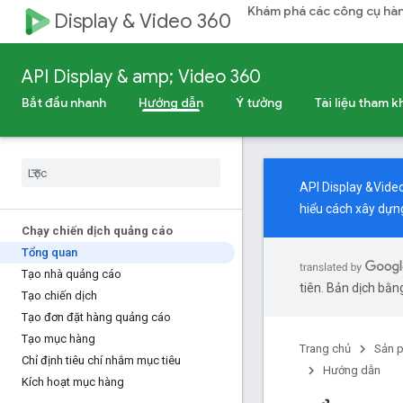
Khám phá các công cụ hàn
Display & Video 360
API Display & amp; Video 360
Bắt đầu nhanh
Hướng dẫn
Ý tưởng
Tài liệu tham 
API Display &Vide
hiểu cách xây dựn
Chạy chiến dịch quảng cáo
Tổng quan
Tạo nhà quảng cáo
tiên. Bản dịch bằng
Tạo chiến dịch
Tạo đơn đặt hàng quảng cáo
Tạo mục hàng
Trang chủ
Sản 
Chỉ định tiêu chí nhắm mục tiêu
Hướng dẫn
Kích hoạt mục hàng