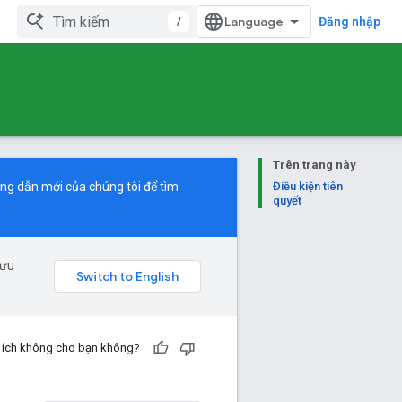
/
Đăng nhập
Trên trang này
ng dẫn mới
của chúng tôi để tìm
Điều kiện tiên
quyết
 ưu
u ích không cho bạn không?