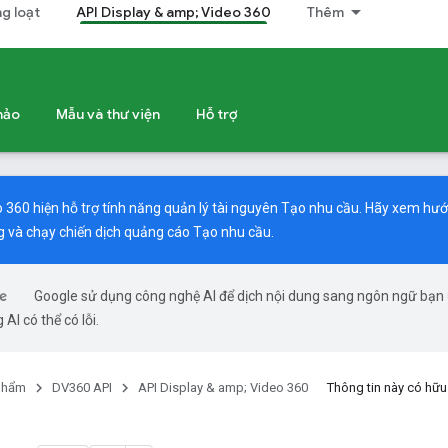
g loạt
API Display & amp; Video 360
Thêm
khảo
Mẫu và thư viện
Hỗ trợ
o 360 hiện hỗ trợ tính năng quản lý tài nguyên Tạo nhu cầu. Hãy xem
hướ
g và chạy chiến dịch quảng cáo Tạo nhu cầu.
Google sử dụng công nghệ AI để dịch nội dung sang ngôn ngữ bạn
 AI có thể có lỗi.
phẩm
DV360 API
API Display & amp; Video 360
Thông tin này có hữ