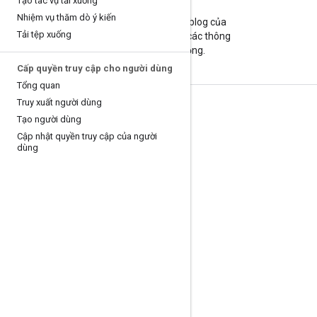
Tạo tác vụ tải xuống
Blog
Nhiệm vụ thăm dò ý kiến
Hãy truy cập vào blog của
Tải tệp xuống
chúng tôi để xem các thông
báo quan trọng.
Cấp quyền truy cập cho người dùng
Tổng quan
Truy xuất người dùng
Thông tin sản phẩm
Tạo người dùng
Điều khoản dịch vụ
Cập nhật quyền truy cập của người
dùng
Hạn mức và định mức API
Mức giá