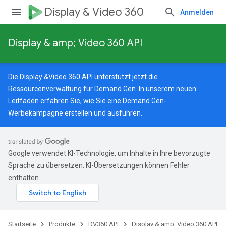
Display & Video 360
Anmelden
Display & amp; Video 360 API
Die Display &Video 360 API unterstützt jetzt die
Ressourcenverwaltung für Demand Gen. In unserem
neuen
Leitfaden
erfahren Sie, wie Sie eine Demand Gen-
Werbekampagne erstellen und ausführen.
Google verwendet KI-Technologie, um Inhalte in Ihre bevorzugte
Sprache zu übersetzen. KI-Übersetzungen können Fehler
enthalten.
Startseite
Produkte
DV360 API
Display & amp; Video 360 API