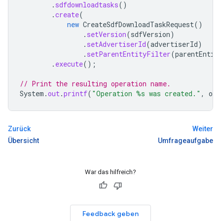
.
sdfdownloadtasks
()
.
create
(
new
CreateSdfDownloadTaskRequest
()
.
setVersion
(
sdfVersion
)
.
setAdvertiserId
(
advertiserId
)
.
setParentEntityFilter
(
parentEntit
.
execute
();
// Print the resulting operation name.
System
.
out
.
printf
(
"Operation %s was created."
,
ope
Zurück
Weiter
Übersicht
Umfrageaufgabe
War das hilfreich?
Feedback geben