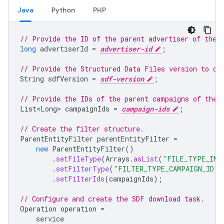
Java
Python
PHP
// Provide the ID of the parent advertiser of the 
long
advertiserId
=
advertiser-id
;
// Provide the Structured Data Files version to do
String
sdfVersion
=
sdf-version
;
// Provide the IDs of the parent campaigns of the 
List<Long
>
campaignIds
=
campaign-ids
;
// Create the filter structure.
ParentEntityFilter
parentEntityFilter
=
new
ParentEntityFilter
()
.
setFileType
(
Arrays
.
asList
(
"FILE_TYPE_INS
.
setFilterType
(
"FILTER_TYPE_CAMPAIGN_ID"
)
.
setFilterIds
(
campaignIds
);
// Configure and create the SDF download task.
Operation
operation
=
service