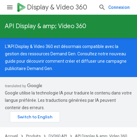
Display & Video 360
Connexion
API Display & amp; Video 360
L'API Display & Video 360 est désormais compatible avec la
gestion des ressources Demand Gen. Consultez notre
nouveau
guide
pour découvrir comment créer et diffuser une campagne
publicitaire Demand Gen.
Google utilise la technologie IA pour traduire le contenu dans votre
langue préférée. Les traductions générées par IA peuvent
contenir des erreurs.
Accueil
Produits
DV360 API
API Display & amp; Video 360