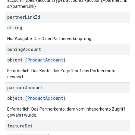
accountTypes/{accountType}/accounts/{account}/partnerLink
s/{partnerLink}
partner
Link
Id
string
Nur Ausgabe. Die ID der Partnerverknüpfung.
owning
Account
object (
ProductAccount
)
Erforderlich. Das Konto, das Zugriff auf das Partnerkonto
gewährt.
partner
Account
object (
ProductAccount
)
Erforderlich. Das Partnerkonto, dem vom Inhaberkonto Zugriff
gewährt wurde.
feature
Set