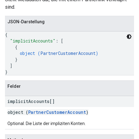
sind.
JSON-Darstellung
{
"implicitAccounts"
: 
[
{
object (
PartnerCustomerAccount
)
}
]
}
Felder
implicit
Accounts[]
object (
PartnerCustomerAccount
)
Optional. Die Liste der impliziten Konten.