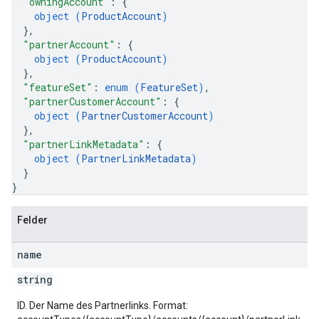
"owningAccount"
: 
{
object (
ProductAccount
)
}
,
"partnerAccount"
: 
{
object (
ProductAccount
)
}
,
"featureSet"
: 
enum (
FeatureSet
)
,
"partnerCustomerAccount"
: 
{
object (
PartnerCustomerAccount
)
}
,
"partnerLinkMetadata"
: 
{
object (
PartnerLinkMetadata
)
}
}
Felder
name
string
ID. Der Name des Partnerlinks. Format: