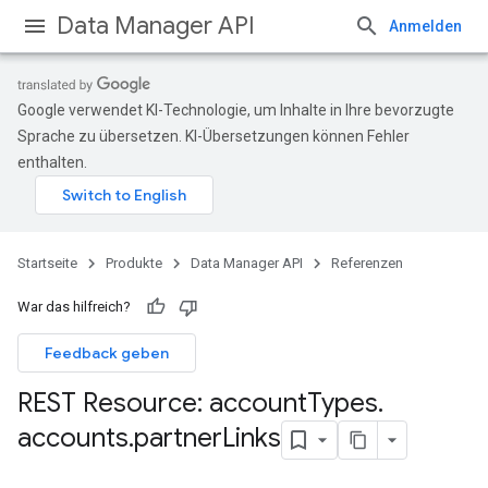
Data Manager API
Anmelden
Google verwendet KI-Technologie, um Inhalte in Ihre bevorzugte
Sprache zu übersetzen. KI-Übersetzungen können Fehler
enthalten.
Startseite
Produkte
Data Manager API
Referenzen
War das hilfreich?
Feedback geben
Licenses
lLicenses
REST Resource: account
Types
.
lLicenses.userListGlobalLicenseCustomerInfos
accounts
.
partner
Links