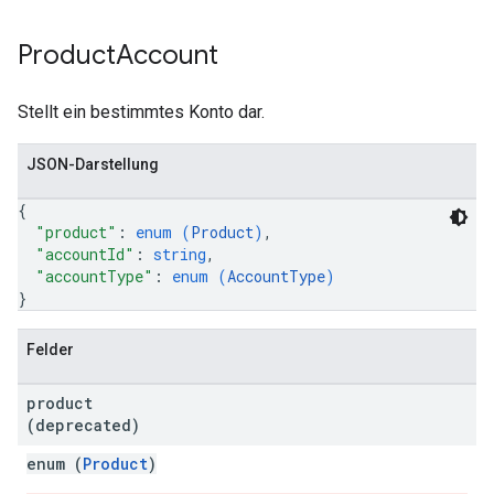
Product
Account
Stellt ein bestimmtes Konto dar.
JSON-Darstellung
{
"product"
: 
enum (
Product
)
,
"accountId"
: 
string
,
"accountType"
: 
enum (
AccountType
)
}
Felder
product
(deprecated)
enum (
Product
)