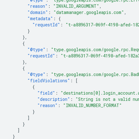
"reason"
:
"INVALID_ARGUMENT"
,
"domain"
:
"datamanager.googleapis.com"
,
"metadata"
:
{
"requestId"
:
"t-a8896317-069f-4198-afed-18
}
},
{
"@type"
:
"type.googleapis.com/google.rpc.Req
"requestId"
:
"t-a8896317-069f-4198-afed-182a
},
{
"@type"
:
"type.googleapis.com/google.rpc.Bad
"fieldViolations"
:
[
{
"field"
:
"destinations[0].login_account.
"description"
:
"String is not a valid nu
"reason"
:
"INVALID_NUMBER_FORMAT"
}
]
}
]
}