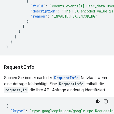
{
"field"
:
"events.events[1].user_data.use
"description"
:
"The HEX encoded value is
"reason"
:
"INVALID_HEX_ENCODING"
}
]
}
]
}
}
Request
Info
Suchen Sie immer nach der
RequestInfo
Nutzlast, wenn
eine Anfrage fehlschlägt. Eine
RequestInfo
enthält die
request_id
, die Ihre API-Anfrage eindeutig identifiziert.
{
"@type"
:
"type.googleapis.com/google.rpc.RequestIn