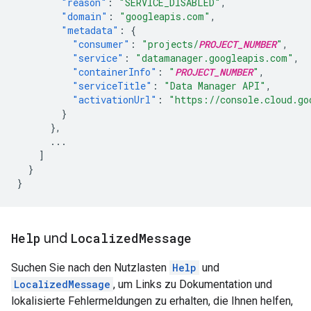
"reason"
:
"SERVICE_DISABLED"
,
"domain"
:
"googleapis.com"
,
"metadata"
:
{
"consumer"
:
"projects/
PROJECT_NUMBER
"
,
"service"
:
"datamanager.googleapis.com"
,
"containerInfo"
:
"
PROJECT_NUMBER
"
,
"serviceTitle"
:
"Data Manager API"
,
"activationUrl"
:
"https://console.cloud.go
}
},
...
]
}
}
Help
und
Localized
Message
Suchen Sie nach den Nutzlasten
Help
und
LocalizedMessage
, um Links zu Dokumentation und
lokalisierte Fehlermeldungen zu erhalten, die Ihnen helfen,