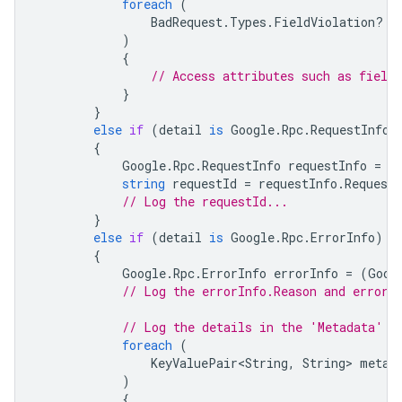
foreach
(
BadRequest
.
Types
.
FieldViolation
?
f
)
{
// Access attributes such as field
}
}
else
if
(
detail
is
Google
.
Rpc
.
RequestInfo
)
{
Google
.
Rpc
.
RequestInfo
requestInfo
=
(
string
requestId
=
requestInfo
.
RequestI
// Log the requestId...
}
else
if
(
detail
is
Google
.
Rpc
.
ErrorInfo
)
{
Google
.
Rpc
.
ErrorInfo
errorInfo
=
(
Goog
// Log the errorInfo.Reason and errorI
// Log the details in the 'Metadata' m
foreach
(
KeyValuePair<String
,
String
>
metad
)
{