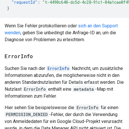
"requestId"
:
"t-4490c640-dc5d-4c28-91c1-04a1cae0f4
}
Wenn Sie Fehler protokollieren oder
sich an den Support
wenden
, geben Sie unbedingt die Anfrage-ID an, um die
Diagnose von Problemen zu erleichtern.
Error
Info
Suchen Sie nach der
ErrorInfo
Nachricht, um zusätzliche
Informationen abzurufen, die möglicherweise nicht in den
anderen Standardnutzlasten für Details erfasst werden. Die
Nutzlast
ErrorInfo
enthält eine
metadata
-Map mit
Informationen zum Fehler.
Hier sehen Sie beispielsweise die
ErrorInfo
für einen
PERMISSION_DENIED
-Fehler, der durch die Verwendung
von Anmeldedaten für ein Google Cloud-Projekt verursacht
wurde, in dem die Data Manager API nicht aktiviert ist. Die