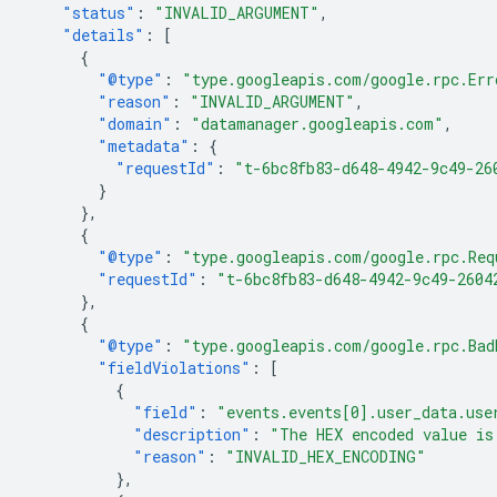
"status"
:
"INVALID_ARGUMENT"
,
"details"
:
[
{
"@type"
:
"type.googleapis.com/google.rpc.Err
"reason"
:
"INVALID_ARGUMENT"
,
"domain"
:
"datamanager.googleapis.com"
,
"metadata"
:
{
"requestId"
:
"t-6bc8fb83-d648-4942-9c49-26
}
},
{
"@type"
:
"type.googleapis.com/google.rpc.Req
"requestId"
:
"t-6bc8fb83-d648-4942-9c49-2604
},
{
"@type"
:
"type.googleapis.com/google.rpc.Bad
"fieldViolations"
:
[
{
"field"
:
"events.events[0].user_data.use
"description"
:
"The HEX encoded value is
"reason"
:
"INVALID_HEX_ENCODING"
},