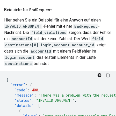
Beispiele für
Bad
Request
Hier sehen Sie ein Beispiel für eine Antwort auf einen
INVALID_ARGUMENT
-Fehler mit einer
BadRequest
-
Nachricht. Die
field_violations
zeigen, dass der Fehler
ein
accountId
ist, der keine Zahl ist. Der Wert
field
destinations[0].login_account.account_id
zeigt,
dass sich die
accountId
mit einem Feldfehler im
login_account
des ersten Elements in der Liste
destinations
befindet.
{
"error"
:
{
"code"
:
400
,
"message"
:
"There was a problem with the request
"status"
:
"INVALID_ARGUMENT"
,
"details"
:
[
{
"@type"
:
"type.googleapis.com/google.rpc.Err