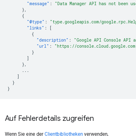
"message"
:
"Data Manager API has not been us
},
{
"@type"
:
"type.googleapis.com/google.rpc.Hel
"links"
:
[
{
"description"
:
"Google API Console API a
"url"
:
"https://console.cloud.google.com
}
]
},
...
]
}
}
Auf Fehlerdetails zugreifen
Wenn Sie eine der
Clientbibliotheken
verwenden,