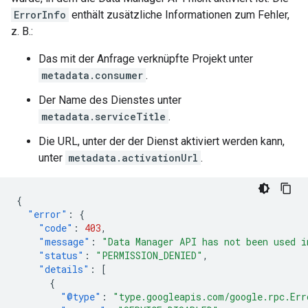
ErrorInfo
enthält zusätzliche Informationen zum Fehler,
z. B.:
Das mit der Anfrage verknüpfte Projekt unter
metadata.consumer
.
Der Name des Dienstes unter
metadata.serviceTitle
.
Die URL, unter der der Dienst aktiviert werden kann,
unter
metadata.activationUrl
.
{
"error"
:
{
"code"
:
403
,
"message"
:
"Data Manager API has not been used i
"status"
:
"PERMISSION_DENIED"
,
"details"
:
[
{
"@type"
:
"type.googleapis.com/google.rpc.Err