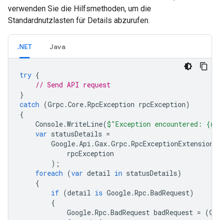
verwenden Sie die Hilfsmethoden, um die
Standardnutzlasten für Details abzurufen.
.NET
Java
try
{
// Send API request
}
catch
(
Grpc
.
Core
.
RpcException
rpcException
)
{
Console
.
WriteLine
(
$"Exception encountered: {rp
var
statusDetails
=
Google
.
Api
.
Gax
.
Grpc
.
RpcExceptionExtensions
rpcException
);
foreach
(
var
detail
in
statusDetails
)
{
if
(
detail
is
Google
.
Rpc
.
BadRequest
)
{
Google
.
Rpc
.
BadRequest
badRequest
=
(
Go