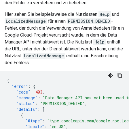
den Fehler zu verstehen und zu beheben.
Hier sehen Sie beispielsweise die Nutzlasten
Help
und
LocalizedMessage
für einen
PERMISSION_DENIED
-
Fehler, der durch die Verwendung von Anmeldedaten für ein
Google Cloud-Projekt verursacht wurde, in dem die Data
Manager API nicht aktiviert ist. Die Nutzlast
Help
enthält
die URL, unter der der Dienst aktiviert werden kann, und die
Nutzlast
LocalizedMessage
enthält eine Beschreibung
des Fehlers.
{
"error"
:
{
"code"
:
403
,
"message"
:
"Data Manager API has not been used i
"status"
:
"PERMISSION_DENIED"
,
"details"
:
[
{
"@type"
:
"type.googleapis.com/google.rpc.Loc
"locale"
:
"en-US"
,