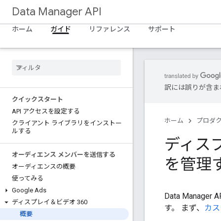
Data Manager API
ホーム
ガイド
リファレンス
サポート
訳には誤りが含ま
クイックスタート
API アクセスを設定する
ホーム
プロダ
クライアント ライブラリをインストー
ルする
ディスプ
オーディエンス メンバーを送信する
を管理
オーディエンスの概要
使ってみる
Google Ads
Data Mana
ディスプレイ＆ビデオ 360
す。 まず、
カス
概要