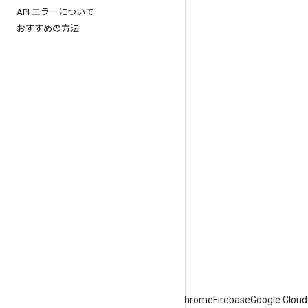
API エラーについて
おすすめの方法
つながる
Google Developer Program
Google Developer Groups
Google Developer Experts
Accelerators
Google Cloud & NVIDIA
Android
Chrome
Firebase
Google Cloud