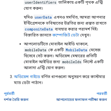
userIdentifiers
তালিকায় একটি পৃথক এন্ট্রি
যোগ করুন।
যদিও
userData
এখনও সমর্থিত, আমরা আপনার
ইন্টিগ্রেশনকে ভবিষ্যতের উন্নতির জন্য প্রস্তুত রাখতে
compositeData
ব্যবহার করার পরামর্শ দিই।
বিস্তারিত জানতে
কম্পোজিট ডেটা
দেখুন।
আপলোডটিতে মোবাইল আইডি থাকলে,
mobileData
কে একটি
MobileData
মেসেজ
হিসেবে সেট করুন। অডিয়েন্স মেম্বারের প্রতিটি
মোবাইল আইডির জন্য
mobileIds
লিস্টে একটি
আলাদা এন্ট্রি যোগ করুন।
অডিয়েন্স গাইডে
বর্ণিত ধাপগুলো অনুসরণ করে কাস্টমার
ম্যাচ ডেটা পাঠান।
পূর্ববর্তী
পরবর্তী
দর্শক তৈরি করুন
আপলোডের ফলাফল পরীক্ষা করুন