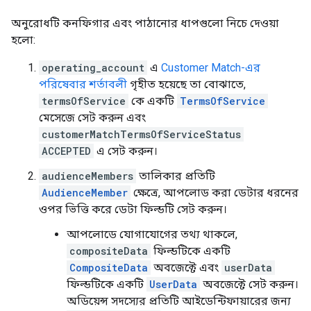
অনুরোধটি কনফিগার এবং পাঠানোর ধাপগুলো নিচে দেওয়া
হলো:
operating_account
এ
Customer Match-এর
পরিষেবার শর্তাবলী
গৃহীত হয়েছে তা বোঝাতে,
termsOfService
কে একটি
TermsOfService
মেসেজে সেট করুন এবং
customerMatchTermsOfServiceStatus
ACCEPTED
এ সেট করুন।
audienceMembers
তালিকার প্রতিটি
AudienceMember
ক্ষেত্রে, আপলোড করা ডেটার ধরনের
ওপর ভিত্তি করে ডেটা ফিল্ডটি সেট করুন।
আপলোডে যোগাযোগের তথ্য থাকলে,
compositeData
ফিল্ডটিকে একটি
CompositeData
অবজেক্টে এবং
userData
ফিল্ডটিকে একটি
UserData
অবজেক্টে সেট করুন।
অডিয়েন্স সদস্যের প্রতিটি আইডেন্টিফায়ারের জন্য