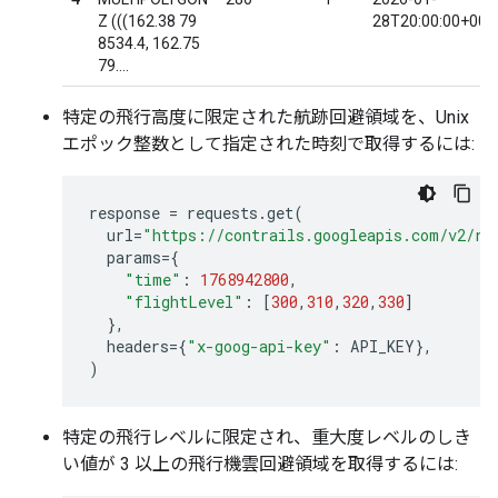
Z (((162.38 79
28T20:00:00+00:
8534.4, 162.75
79....
特定の飛行高度に限定された航跡回避領域を、Unix
エポック整数として指定された時刻で取得するには:
response
=
requests
.
get
(
url
=
"https://contrails.googleapis.com/v2/re
params
=
{
"time"
:
1768942800
,
"flightLevel"
:
[
300
,
310
,
320
,
330
]
},
headers
=
{
"x-goog-api-key"
:
API_KEY
},
)
特定の飛行レベルに限定され、重大度レベルのしき
い値が 3 以上の飛行機雲回避領域を取得するには: