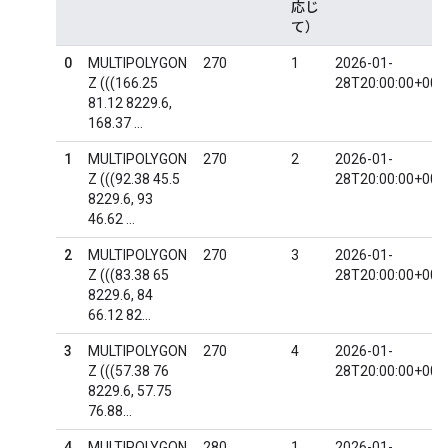
応じ
て）
0
MULTIPOLYGON
270
1
2026-01-
Z (((166.25
28T20:00:00+00:
81.12 8229.6,
168.37 ...
1
MULTIPOLYGON
270
2
2026-01-
Z (((92.38 45.5
28T20:00:00+00:
8229.6, 93
46.62 ...
2
MULTIPOLYGON
270
3
2026-01-
Z (((83.38 65
28T20:00:00+00:
8229.6, 84
66.12 82...
3
MULTIPOLYGON
270
4
2026-01-
Z (((57.38 76
28T20:00:00+00:
8229.6, 57.75
76.88...
4
MULTIPOLYGON
280
1
2026-01-