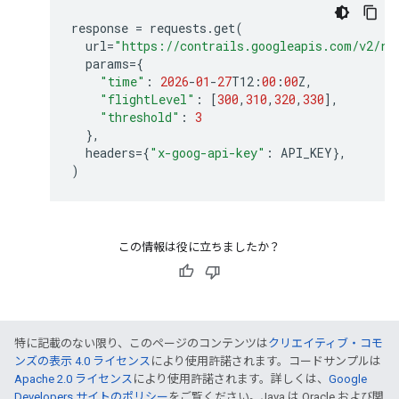
response
=
requests
.
get
(
url
=
"https://contrails.googleapis.com/v2/re
params
=
{
"time"
:
2026
-
01
-
27
T12
:
00
:
00
Z
,
"flightLevel"
:
[
300
,
310
,
320
,
330
],
"threshold"
:
3
},
headers
=
{
"x-goog-api-key"
:
API_KEY
},
)
この情報は役に立ちましたか？
特に記載のない限り、このページのコンテンツは
クリエイティブ・コモ
ンズの表示 4.0 ライセンス
により使用許諾されます。コードサンプルは
Apache 2.0 ライセンス
により使用許諾されます。詳しくは、
Google
Developers サイトのポリシー
をご覧ください。Java は Oracle および関