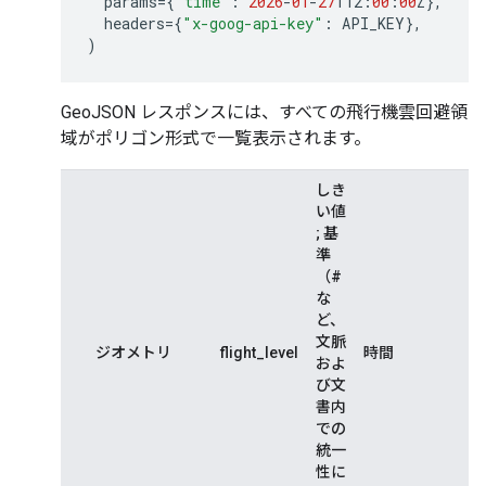
params
=
{
"time"
:
2026
-
01
-
27
T12
:
00
:
00
Z
},
headers
=
{
"x-goog-api-key"
:
API_KEY
},
)
GeoJSON レスポンスには、すべての飛行機雲回避領
域がポリゴン形式で一覧表示されます。
しき
い値
; 基
準
（#
な
ど、
文脈
ジオメトリ
flight_level
時間
およ
び文
書内
での
統一
性に