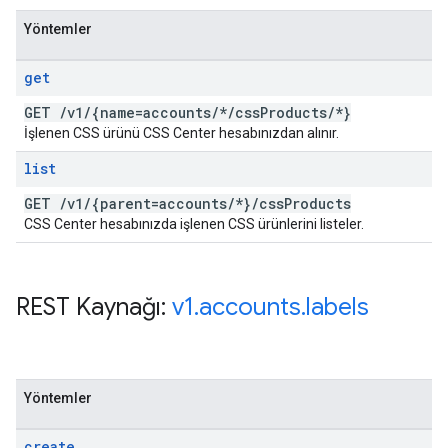
Yöntemler
get
GET
/
v1
/
{name=accounts
/
*
/
css
Products
/
*}
İşlenen CSS ürünü CSS Center hesabınızdan alınır.
list
GET
/
v1
/
{parent=accounts
/
*}
/
css
Products
CSS Center hesabınızda işlenen CSS ürünlerini listeler.
REST Kaynağı:
v1
.
accounts
.
labels
Yöntemler
create