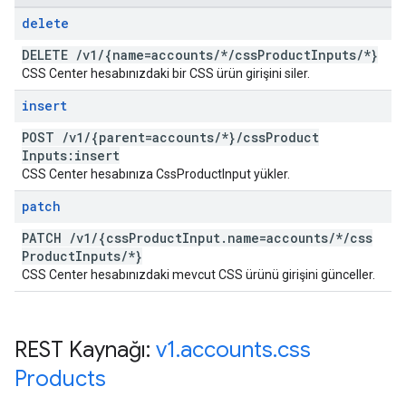
delete
DELETE
/
v1
/
{name=accounts
/
*
/
css
Product
Inputs
/
*}
CSS Center hesabınızdaki bir CSS ürün girişini siler.
insert
POST
/
v1
/
{parent=accounts
/
*}
/
css
Product
Inputs:insert
CSS Center hesabınıza CssProductInput yükler.
patch
PATCH
/
v1
/
{css
Product
Input
.
name=accounts
/
*
/
css
Product
Inputs
/
*}
CSS Center hesabınızdaki mevcut CSS ürünü girişini günceller.
REST Kaynağı:
v1
.
accounts
.
css
Products