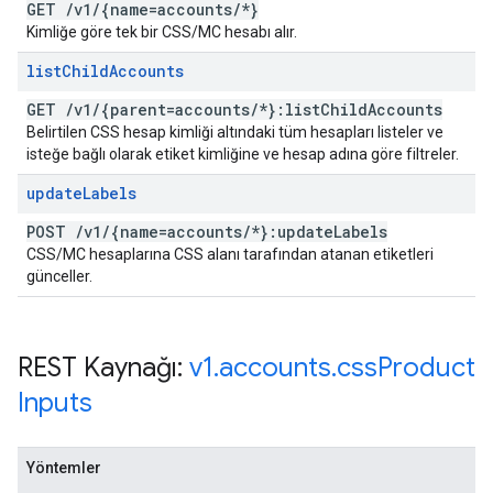
GET
/
v1
/
{name=accounts
/
*}
Kimliğe göre tek bir CSS/MC hesabı alır.
list
Child
Accounts
GET
/
v1
/
{parent=accounts
/
*}:list
Child
Accounts
Belirtilen CSS hesap kimliği altındaki tüm hesapları listeler ve
isteğe bağlı olarak etiket kimliğine ve hesap adına göre filtreler.
update
Labels
POST
/
v1
/
{name=accounts
/
*}:update
Labels
CSS/MC hesaplarına CSS alanı tarafından atanan etiketleri
günceller.
REST Kaynağı:
v1
.
accounts
.
css
Product
Inputs
Yöntemler