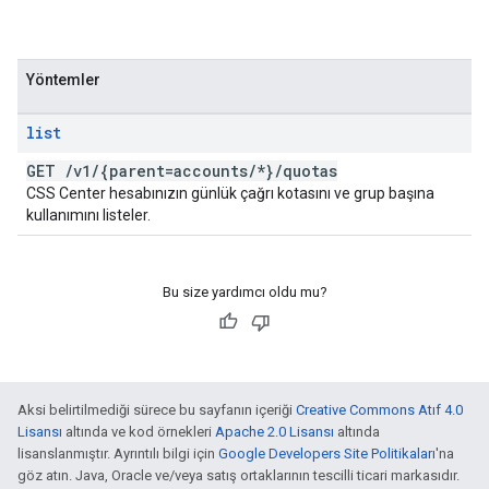
Yöntemler
list
GET
/
v1
/
{parent=accounts
/
*}
/
quotas
CSS Center hesabınızın günlük çağrı kotasını ve grup başına
kullanımını listeler.
Bu size yardımcı oldu mu?
Aksi belirtilmediği sürece bu sayfanın içeriği
Creative Commons Atıf 4.0
Lisansı
altında ve kod örnekleri
Apache 2.0 Lisansı
altında
lisanslanmıştır. Ayrıntılı bilgi için
Google Developers Site Politikaları
'na
göz atın. Java, Oracle ve/veya satış ortaklarının tescilli ticari markasıdır.