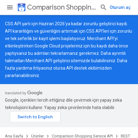
Comparison Shopping Service API
Oturum aç
CSS API şartı için Haziran 2026'ya kadar zorunlu geliştirici kaydı.
API kararlılığını ve güvenliğini artırmak için CSS API'leri için zorunlu
ve tek seferlik bir kayıt işlemi başlatıyoruz. Merchant API'yi
etkinleştirirken Google Cloud projeleriniz için bu kaydı daha önce
yaptıysanız bu adımları tekrarlamanız gerekmez. Daha ayrıntılı
talimatları
Merchant API geliştirici sitemizde
bulabilirsiniz. Daha
fazla yardıma ihtiyacınız olursa
API destek ekibimizden
yararlanabilirsiniz.
Google, içerikleri tercih ettiğiniz dile çevirmek için yapay zeka
teknolojisini kullanır. Yapay zeka çevirilerinde hata olabilir.
Ana Sayfa
Ürünler
Comparison Shopping Service API
REST