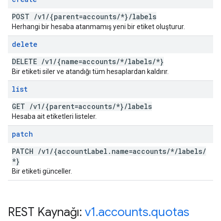
POST
/
v1
/
{parent=accounts
/
*}
/
labels
Herhangi bir hesaba atanmamış yeni bir etiket oluşturur.
delete
DELETE
/
v1
/
{name=accounts
/
*
/
labels
/
*}
Bir etiketi siler ve atandığı tüm hesaplardan kaldırır.
list
GET
/
v1
/
{parent=accounts
/
*}
/
labels
Hesaba ait etiketleri listeler.
patch
PATCH
/
v1
/
{account
Label
.
name=accounts
/
*
/
labels
/
*}
Bir etiketi günceller.
REST Kaynağı:
v1
.
accounts
.
quotas