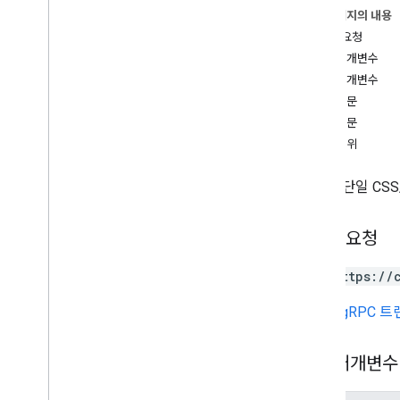
이 페이지의 내용
accounts
.
labels
HTTP 요청
계정
.
할당량
경로 매개변수
쿼리 매개변수
유형
요청 본문
Css
Product
Input
응답 본문
승인 범위
ID별로 단일 CS
HTTP 요청
GET https://
URL은
gRPC 
경로 매개변수