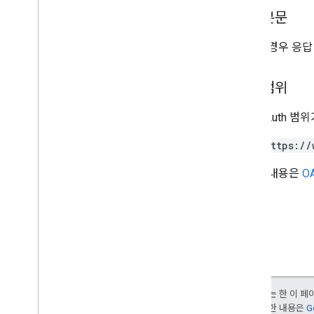
응답 본문
성공한 경우 응답
승인 범위
다음 OAuth 범
https://
자세한 내용은
OA
달리 명시되지 않는 한 이 
부여됩니다. 자세한 내용은
G