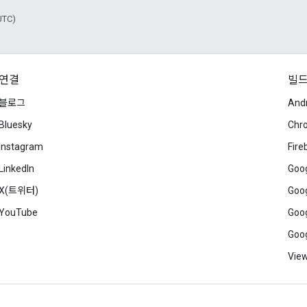
UTC)
연결
빌
블로그
And
Bluesky
Chr
Instagram
Fire
LinkedIn
Goog
X(트위터)
Goog
YouTube
Goog
Goog
View