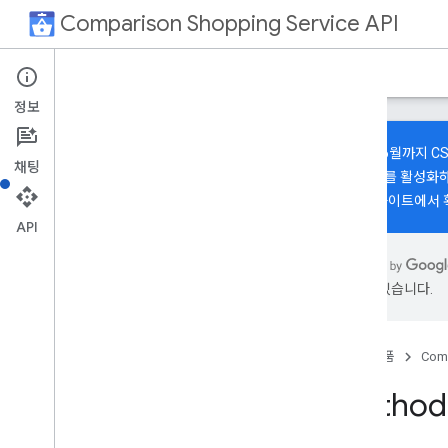
Comparison Shopping Service API
홈
가이드
gRPC
REST
지원
정보
2026년 6월까지 C
채팅
매자 API를 활성화
개발자 사이트
에서 
CSS API
API
출시 노트
REST 리소스
있을 수 있습니다.
accounts
개요
get
홈
제품
Comp
목록 하위 계정
Method:
update
Labels
accounts
.
css
Product
Inputs
accounts
.
css
Products