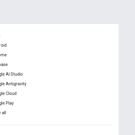
드
roid
ome
base
le AI Studio
le Antigravity
le Cloud
le Play
 all