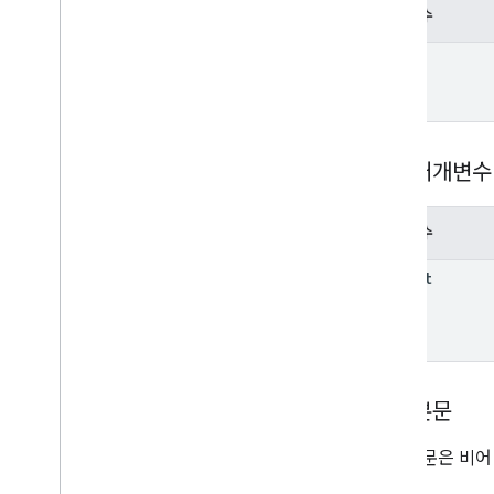
매개변수
name
쿼리 매개변수
매개변수
parent
요청 본문
요청 본문은 비어